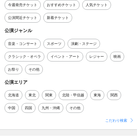
今週発売チケット
おすすめチケット
人気チケット
公演間近チケット
新着チケット
公演ジャンル
音楽・コンサート
スポーツ
演劇・ステージ
クラシック・オペラ
イベント・アート
レジャー
映画
お祭り
その他
公演エリア
北海道
東北
関東
北陸・甲信越
東海
関西
中国
四国
九州・沖縄
その他
こだわり検索