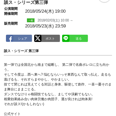
o
談ス・シリーズ第三弾
o
公演期間
k
2018/05/24(木)
19:00
m
開催期間
a
2018/02/03(土) 10:00 ～
r
販売期間
k
2018/05/23(水) 23:59
談ス・シリーズ 第三弾
第一弾では全国北から南まで縦断し、 第二弾で名曲ボレロに立ち向か
う。
そして今度は…西へ東へ? 悩むならいっそ東西なんて取っ払え。走るも
逃げるも、それすらまやかし、やかましい。
捨てて閉じれば見えてくる対話と身体、駆使して創作、一喜一憂そのま
ま舞台にままごとる。
ダンスでなけりゃ格闘技でもなし、ましてや演劇でもない。
相乗効果絡み合い肉体労働か肉団子、運が良ければ肉体美!
それが談ス!(かもしれない)
公式サイト