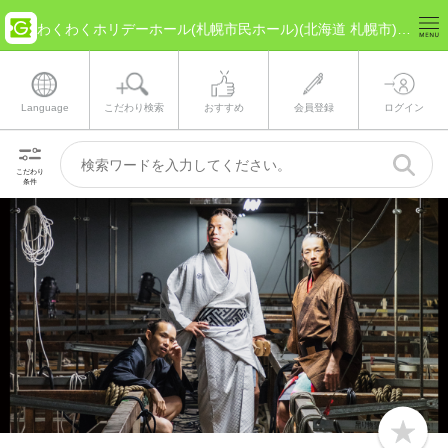
わくわくホリデーホール(札幌市民ホール)(北海道 札幌市) のチケット情報
Language
こだわり検索
おすすめ
会員登録
ログイン
こだわり
条件
b