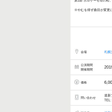
第1部 ボルゲーゼ荘の松
※やむを得ず曲目が変更
札幌文
会場
公演期間
201
開催期間
6,0
価格
道新
問い合わせ
TEL: