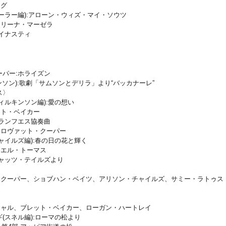
リグ
ーラー編):アローン・ウィズ・マイ・ソウツ
トリーナ・マーゼラ
イナスティ
パー:ホライズン
ンソン):歌劇「サムソンとデリラ」より“バッカナーレ”
ス〉
ィルキンソン編):愛の想い
ット・ベイカー
ランフエス協奏曲
・ロヴァット・クーパー
ャイルズ編):春の日の花と輝く
ニエル・トーマス
キャッツ・テイルズより
ト・クーパー、ショブハン・ベイツ、アリソン・チャイルズ、サミー・ラトゥス
シャル、ブレット・ベイカー、ローガン・ハートレイ
(スネル編):ローマの松より