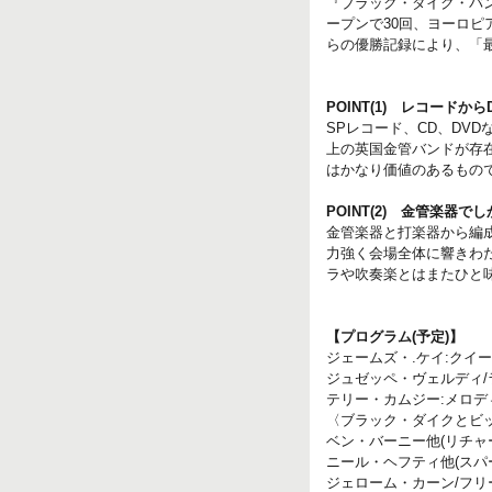
『ブラック・ダイク・バン
ープンで30回、ヨーロ
らの優勝記録により、「
POINT(1) レコードか
SPレコード、CD、DV
上の英国金管バンドが存
はかなり価値のあるもの
POINT(2) 金管楽
金管楽器と打楽器から編
力強く会場全体に響きわ
ラや吹奏楽とはまたひと
【プログラム(予定)】
ジェームズ・.ケイ:クイ
ジュゼッペ・ヴェルディ/
テリー・カムジー:メロ
〈ブラック・ダイクとビ
ベン・バーニー他(リチャ
ニール・ヘフティ他(スパ
ジェローム・カーン/フリ