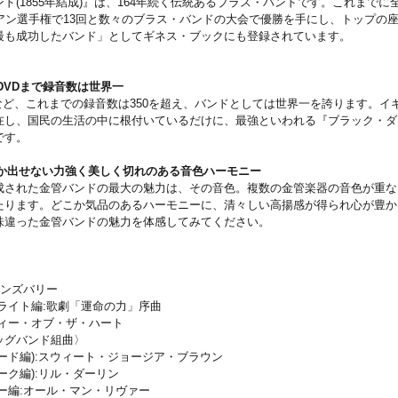
ド(1855年結成)』は、164年続く伝統あるブラス・バンドです。これまでに
ピアン選手権で13回と数々のブラス・バンドの大会で優勝を手にし、トップの
最も成功したバンド」としてギネス・ブックにも登録されています。
らDVDまで録音数は世界一
Dなど、これまでの録音数は350を超え、バンドとしては世界一を誇ります。イギ
在し、国民の生活の中に根付いているだけに、最強といわれる『ブラック・ダ
です。
器でしか出せない力強く美しく切れのある音色ハーモニー
成された金管バンドの最大の魅力は、その音色。複数の金管楽器の音色が重な
たります。どこか気品のあるハーモニーに、清々しい高揚感が得られ心が豊か
味違った金管バンドの魅力を体感してみてください。
ーンズバリー
ライト編:歌劇「運命の力」序曲
ディー・オブ・ザ・ハート
ッグバンド組曲〉
ード編):スウィート・ジョージア・ブラウン
ーク編):リル・ダーリン
ー編:オール・マン・リヴァー