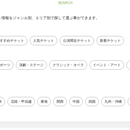
SEARCH
ト情報をジャンル別、エリア別で探して選ぶ事ができます。
すすめチケット
人気チケット
公演間近チケット
新着チケット
ポーツ
演劇・ステージ
クラシック・オペラ
イベント・アート
東
北陸・甲信越
東海
関西
中国
四国
九州・沖縄