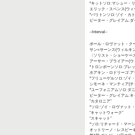
*キットソロ:マシュー・
エリック・スペンス(ウィ
*バリトンソロ:ゾイ・カ
ピーター・グレイアム:ダ
--Interval--
ポール・ロヴァット・クー
サン=サーンス(ウィルキ
〈ソリスト・ショーケー
アーサー・プライアー(ウ
*トロンボーンソロ:ブレ
ホアキン・ロドリーゴ:ア
*フリューゲルソロ:ゾイ
シモーネ・マンティア(チ
*ユーフォニアムソロ:ダ
ピーター・グレイアム:
“カタロニア”
*ソロ:ゾイ・ロヴァッ
“キャットウォーク”
“スキャット”
*ソロ:リチャード・マー
オットリーノ・レスピーギ