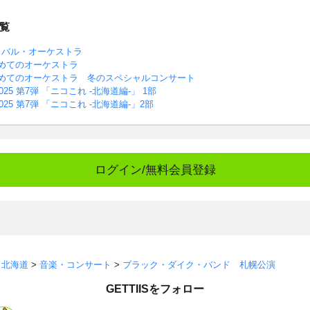
覧
ィバル・オーケストラ
めてのオーケストラ
めてのオーケストラ 冬のスペシャルコンサート
25 第7弾 「ニコこれ -北海道編-」 1部
025 第7弾 「ニコこれ -北海道編-」2部
ログイン/無料会員登録
>
北海道
>
音楽・コンサート
>
ブラック・ダイク・バンド 札幌公演
GETTIISをフォロー