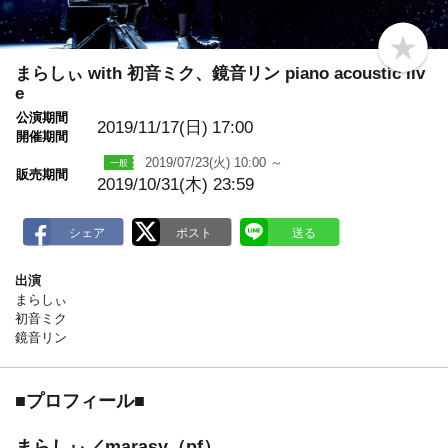
b
o
まらしぃ with 初音ミク、鏡音リン piano acoustic liv
o
e
k
m
公演期間
2019/11/17(日)
17:00
a
開催期間
r
k
2019/07/23(火) 10:00 ～
販売期間
2019/10/31(木) 23:59
出演
まらしぃ
初音ミク
鏡音リン
■プロフィール■
まらしぃ／marasy（pf）