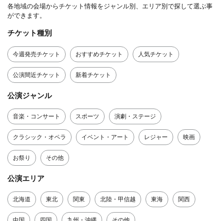
各地域の会場からチケット情報をジャンル別、エリア別で探して選ぶ事
ができます。
チケット種別
今週発売チケット
おすすめチケット
人気チケット
公演間近チケット
新着チケット
公演ジャンル
音楽・コンサート
スポーツ
演劇・ステージ
クラシック・オペラ
イベント・アート
レジャー
映画
お祭り
その他
公演エリア
北海道
東北
関東
北陸・甲信越
東海
関西
中国
四国
九州・沖縄
その他