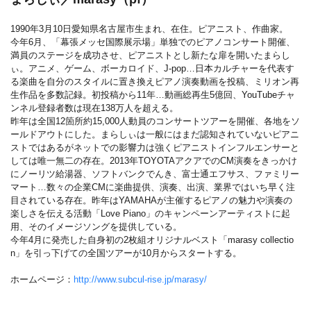
1990年3月10日愛知県名古屋市生まれ、在住。ピアニスト、作曲家。
今年6月、「幕張メッセ国際展示場」単独でのピアノコンサート開催、
満員のステージを成功させ、ピアニストとし新たな扉を開いたまらし
ぃ。アニメ、ゲーム、ボーカロイド、J-pop…日本カルチャーを代表す
る楽曲を自分のスタイルに置き換えピアノ演奏動画を投稿、ミリオン再
生作品を多数記録。初投稿から11年…動画総再生5億回、YouTubeチャ
ンネル登録者数は現在138万人を超える。
昨年は全国12箇所約15,000人動員のコンサートツアーを開催、各地をソ
ールドアウトにした。まらしぃは一般にはまだ認知されていないピアニ
ストではあるがネットでの影響力は強くピアニストインフルエンサーと
しては唯一無二の存在。2013年TOYOTAアクアでのCM演奏をきっかけ
にノーリツ給湯器、ソフトバンクでんき、富士通エフサス、ファミリー
マート…数々の企業CMに楽曲提供、演奏、出演、業界ではいち早く注
目されている存在。昨年はYAMAHAが主催するピアノの魅力や演奏の
楽しさを伝える活動「Love Piano」のキャンペーンアーティストに起
用、そのイメージソングを提供している。
今年4月に発売した自身初の2枚組オリジナルベスト「marasy collectio
n」を引っ下げての全国ツアーが10月からスタートする。
ホームページ：
http://www.subcul-rise.jp/marasy/