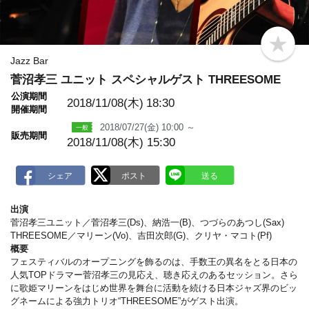
b
o
Jazz Bar
o
菅沼孝三 ユニット スペシャルゲスト THREESOME
k
m
公演期間
a
2018/11/08(木)
18:30
開催期間
r
k
2018/07/27(金) 10:00 ～
販売期間
2018/11/08(木) 15:30
出演
菅沼孝三ユニット／菅沼孝三(Ds)、納浩一(B)、つづらのあつし(Sax)
THREESOME／マリーン(Vo)、吉田次郎(G)、クリヤ・マコト(Pf)
概要
フェスティバルのオープニングを飾るのは、手数王の異名をとる日本の
人気TOPドラマー菅沼孝三の見応え、聴き応えのあるセッション。さら
に歌姫マリーンをはじめ世界を舞台に活動を続ける日本ジャズ界のビッ
グネームによる強力トリオ“THREESOME”がゲスト出演。