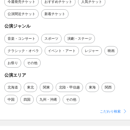
今週発売チケット
おすすめチケット
人気チケット
公演間近チケット
新着チケット
公演ジャンル
音楽・コンサート
スポーツ
演劇・ステージ
クラシック・オペラ
イベント・アート
レジャー
映画
お祭り
その他
公演エリア
北海道
東北
関東
北陸・甲信越
東海
関西
中国
四国
九州・沖縄
その他
こだわり検索