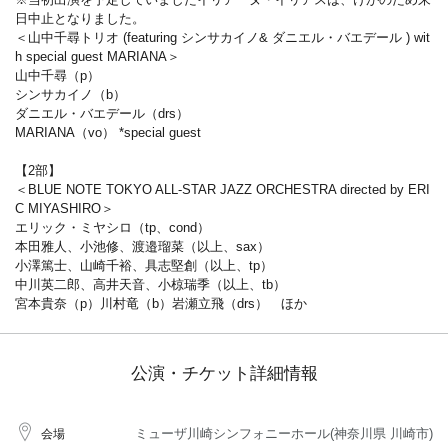
日中止となりました。
＜山中千尋トリオ (featuring シンサカイノ& ダニエル・バエデール ) wit
h special guest MARIANA＞
山中千尋（p）
シンサカイノ（b）
ダニエル・バエデール（drs）
MARIANA（vo） *special guest
【2部】
＜BLUE NOTE TOKYO ALL-STAR JAZZ ORCHESTRA directed by ERI
C MIYASHIRO＞
エリック・ミヤシロ（tp、cond）
本田雅人、小池修、渡邉瑠菜（以上、sax）
小澤篤士、山崎千裕、具志堅創（以上、tp）
中川英二郎、高井天音、小椋瑞季（以上、tb）
宮本貴奈（p）川村⻯（b）岩瀬立飛（drs） ほか
公演・チケット詳細情報
ミューザ川崎シンフォニーホール(神奈川県 川崎市)
会場