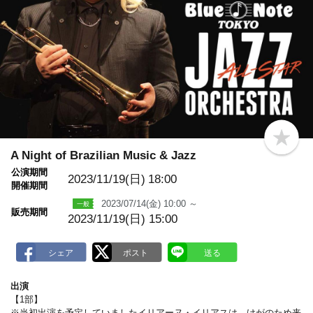
b
o
A Night of Brazilian Music & Jazz
o
公演期間
k
2023/11/19(日)
18:00
m
開催期間
a
2023/07/14(金) 10:00 ～
r
販売期間
k
2023/11/19(日) 15:00
出演
【1部】
※当初出演を予定していましたイリアーヌ・イリアスは、けがのため来