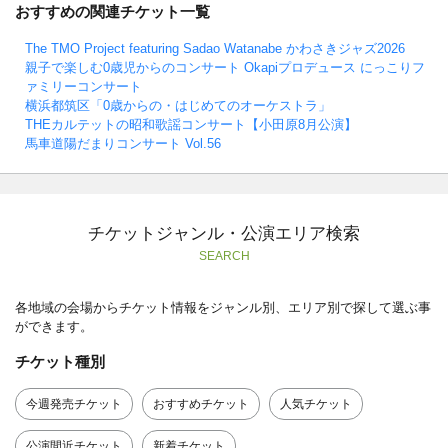
おすすめの関連チケット一覧
The TMO Project featuring Sadao Watanabe かわさきジャズ2026
親子で楽しむ0歳児からのコンサート Okapiプロデュース にっこりフ
ァミリーコンサート
横浜都筑区「0歳からの・はじめてのオーケストラ」
THEカルテットの昭和歌謡コンサート【小田原8月公演】
馬車道陽だまりコンサート Vol.56
チケットジャンル・公演エリア検索
SEARCH
各地域の会場からチケット情報をジャンル別、エリア別で探して選ぶ事
ができます。
チケット種別
今週発売チケット
おすすめチケット
人気チケット
公演間近チケット
新着チケット