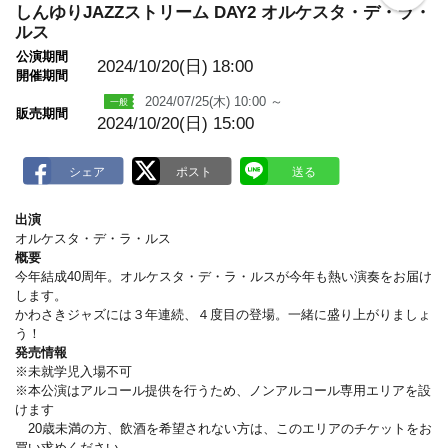
o
しんゆりJAZZストリーム DAY2 オルケスタ・デ・ラ・
o
ルス
k
m
公演期間
2024/10/20(日)
18:00
a
開催期間
r
k
2024/07/25(木) 10:00 ～
販売期間
2024/10/20(日) 15:00
出演
オルケスタ・デ・ラ・ルス
概要
今年結成40周年。オルケスタ・デ・ラ・ルスが今年も熱い演奏をお届け
します。
かわさきジャズには３年連続、４度目の登場。一緒に盛り上がりましょ
う！
発売情報
※未就学児入場不可
※本公演はアルコール提供を行うため、ノンアルコール専用エリアを設
けます
20歳未満の方、飲酒を希望されない方は、このエリアのチケットをお
買い求めください