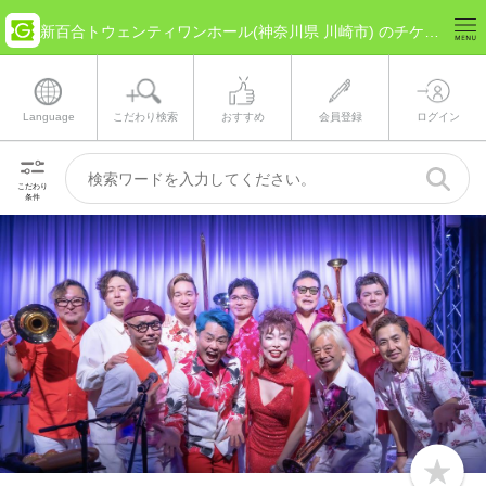
新百合トウェンティワンホール(神奈川県 川崎市) のチケット情報
Language
こだわり検索
おすすめ
会員登録
ログイン
こだわり
条件
b