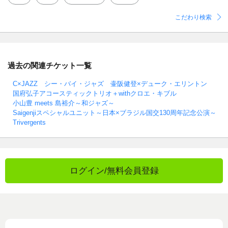
こだわり検索
過去の関連チケット一覧
C×JAZZ シー・バイ・ジャズ 壷阪健登×デューク・エリントン
国府弘子アコースティックトリオ＋withクロエ・キブル
小山豊 meets 島裕介～和ジャズ～
Saigenjiスペシャルユニット～日本×ブラジル国交130周年記念公演～
Trivergents
ログイン/無料会員登録