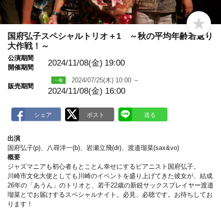
b
o
国府弘子スペシャルトリオ＋1 ～秋の平均年齢若返り
o
大作戦！～
k
m
公演期間
2024/11/08(金)
19:00
a
開催期間
r
k
2024/07/25(木) 10:00 ～
販売期間
2024/11/08(金) 16:00
出演
国府弘子(p)、八尋洋一(b)、岩瀬立飛(dr)、渡邉瑠菜(sax&vo)
概要
ジャズマニアも初心者もとことん幸せにするピアニスト国府弘子。
川崎市文化大使としても川崎のイベントを盛り上げてきた彼女が、結成
26年の「あうん」のトリオと、若干22歳の新鋭サックスプレイヤー渡邉
瑠菜とでお届けするスペシャルナイト。必見、必聴です。お待ちしてお
ります！