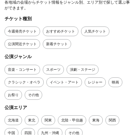
各地域の会場からチケット情報をジャンル別、エリア別で探して選ぶ事
ができます。
チケット種別
今週発売チケット
おすすめチケット
人気チケット
公演間近チケット
新着チケット
公演ジャンル
音楽・コンサート
スポーツ
演劇・ステージ
クラシック・オペラ
イベント・アート
レジャー
映画
お祭り
その他
公演エリア
北海道
東北
関東
北陸・甲信越
東海
関西
中国
四国
九州・沖縄
その他