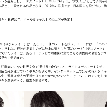
ンを生み出し、『デスノートTHE MUSICAL』は、“デスミュ”として子供
作品として愛される作品となり、2017年の再演では、日本国内を飛び出し、
をする2020年、オール新キャストでの上演が決定！
 月（やがみライト）は、ある日、一冊のノートを拾う。ノートには、「この
た。それは、死神が退屈しのぎに地上に落とした“死のノート”（デスノート
じていたライトは、ある日、テレビで幼稚園に立てこもる誘拐犯の名前をデス
臓発作で息絶えた。
、犯罪者のいない世界を創る“新世界の神”だ」と、ライトはデスノートを使い
可解な死を遂げていく事件が相次ぐ中、インターネット上ではその犯人を「キ
る中、警察は犯人の手掛かりさえつかめないでいた。そこへ、これまであらゆ
事件を解決すべく、捜査を開始する。