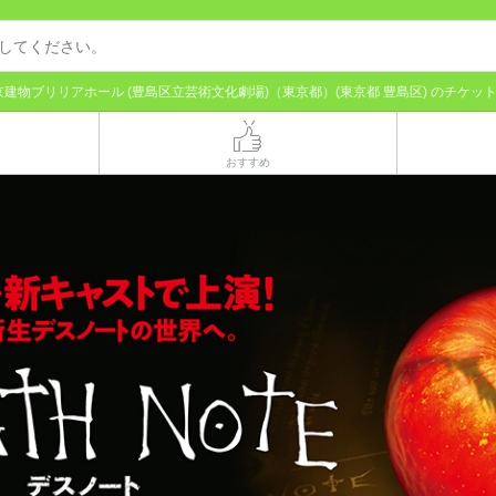
京建物ブリリアホール (豊島区立芸術文化劇場)（東京都）(東京都 豊島区) のチケッ
おすすめ