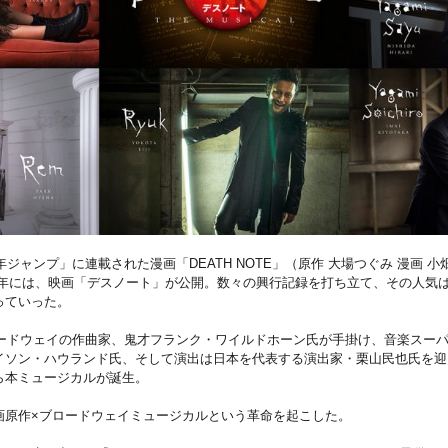
年ジャンプ」に連載された漫画「DEATH NOTE」（原作 大場つぐみ 漫画 
006年には、映画「デスノート」が公開。数々の興行記録を打ち立て、その人気
っていった。
ブロードウェイの作曲家、鬼才フランク・ワイルドホーン氏が手掛け、音楽スー
イソン・ハウランド氏、そして演出は日本を代表する演出家・栗山民也氏を迎
ら本ミュージカルが誕生。
画原作×ブロードウェイミュージカルという革命を起こした。