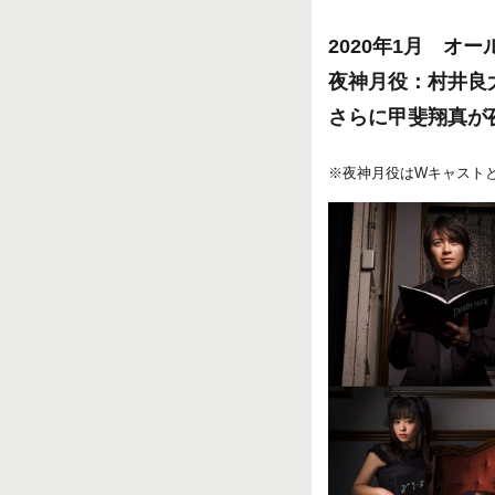
2020年1月 オ
夜神月役：村井良
さらに甲斐翔真が
※夜神月役はWキャスト