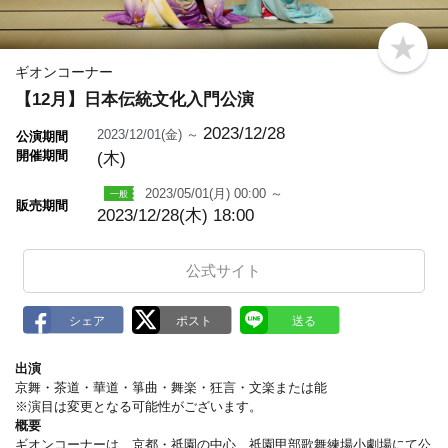
b
o
ギオンコーナー
o
【12月】日本伝統文化入門公演
k
m
a
2023/12/28
2023/12/01(金) ～
公演期間
r
開催期間
(木)
k
2023/05/01(月) 00:00 ～
販売期間
2023/12/28(木) 18:00
公式サイト
出演
京舞・茶道・華道・箏曲・舞楽・狂言・文楽または能
※演目は変更となる可能性がございます。
概要
ギオンコーナーは、京都・祇園の中心、祇園甲部歌舞練場小劇場にて公