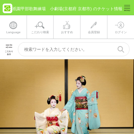
祇園甲部歌舞練場 小劇場(京都府 京都市) のチケット情報
Language
こだわり検索
おすすめ
会員登録
ログイン
こだわり
条件