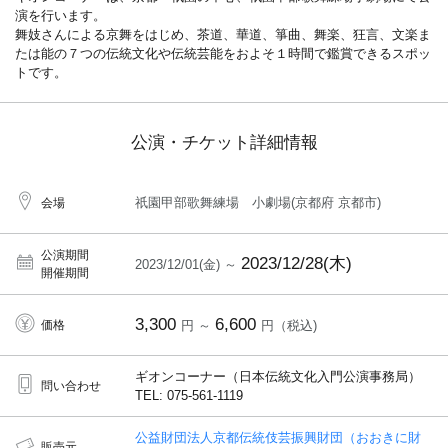
演を行います。
舞妓さんによる京舞をはじめ、茶道、華道、箏曲、舞楽、狂言、文楽ま
たは能の７つの伝統文化や伝統芸能をおよそ１時間で鑑賞できるスポッ
トです。
公演・チケット詳細情報
祇園甲部歌舞練場 小劇場(京都府 京都市)
会場
公演期間
2023/12/28(木)
2023/12/01(金) ～
開催期間
3,300
6,600
価格
円 ～
円（税込)
ギオンコーナー（日本伝統文化入門公演事務局）
問い合わせ
TEL: 075-561-1119
公益財団法人京都伝統伎芸振興財団（おおきに財
販売元