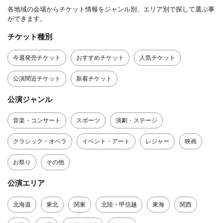
各地域の会場からチケット情報をジャンル別、エリア別で探して選ぶ事
ができます。
チケット種別
今週発売チケット
おすすめチケット
人気チケット
公演間近チケット
新着チケット
公演ジャンル
音楽・コンサート
スポーツ
演劇・ステージ
クラシック・オペラ
イベント・アート
レジャー
映画
お祭り
その他
公演エリア
北海道
東北
関東
北陸・甲信越
東海
関西