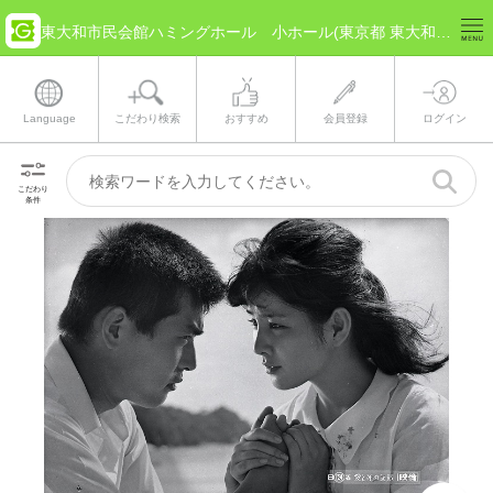
東大和市民会館ハミングホール 小ホール(東京都 東大和市) のチケット情報
Language
こだわり検索
おすすめ
会員登録
ログイン
こだわり
条件