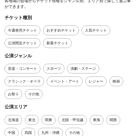
各地域の会場からチケット情報をジャンル別、エリア別で探して選ぶ事
ができます。
チケット種別
今週発売チケット
おすすめチケット
人気チケット
公演間近チケット
新着チケット
公演ジャンル
音楽・コンサート
スポーツ
演劇・ステージ
クラシック・オペラ
イベント・アート
レジャー
映画
お祭り
その他
公演エリア
北海道
東北
関東
北陸・甲信越
東海
関西
中国
四国
九州・沖縄
その他