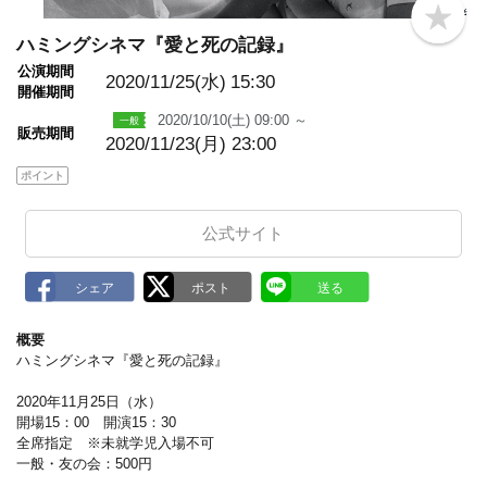
b
o
ハミングシネマ『愛と死の記録』
o
公演期間
k
2020/11/25(水)
15:30
m
開催期間
a
2020/10/10(土) 09:00 ～
r
販売期間
k
2020/11/23(月) 23:00
ポイント
公式サイト
概要
ハミングシネマ『愛と死の記録』
2020年11月25日（水）
開場15：00 開演15：30
全席指定 ※未就学児入場不可
一般・友の会：500円