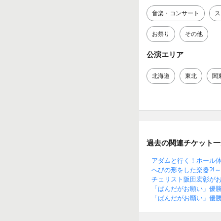
音楽・コンサート
ス
お祭り
その他
公演エリア
北海道
東北
関
過去の関連チケット一
アダムと行く！ホール
へびの形をした楽器?!
チェリスト阪田宏彰が
「ぱんだがお願い」優
「ぱんだがお願い」優