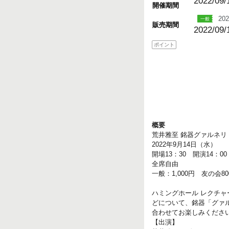
2022/09/
開催期間
202
販売期間
2022/09/
ポイント
概要
荒井雅至 銘器グァルネ
2022年9月14日（水）
開場13：30 開演14：0
全席自由
一般：1,000円 友の会
ハミングホール レクチ
どについて、銘器「グァ
合わせてお楽しみくださ
【出演】