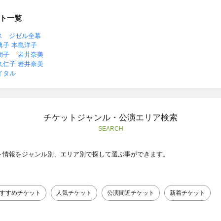
ト一覧
ス ジゼル全幕
高橋典子 本島洋子
 近藤朋子 岩井奈美
西川久仁子 岩井奈美
イタル
チケットジャンル・公演エリア検索
SEARCH
ト情報をジャンル別、エリア別で探して選ぶ事ができます。
すすめチケット
人気チケット
公演間近チケット
新着チケット