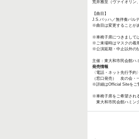
荒井雅至（ヴァイオリン
【曲目】
J.S.バッハ／無伴奏パ
※曲目は変更することが
※車椅子席につきまして
※ご来場時はマスクの着
※公演延期・中止以外の
主催：東大和市民会館ハ
発売情報
〈電話・ネット先行予約〉 
（窓口発売） 友の会・一般
※詳細はOfficial Sit
※車椅子席をご希望され
東大和市民会館ハミングホール