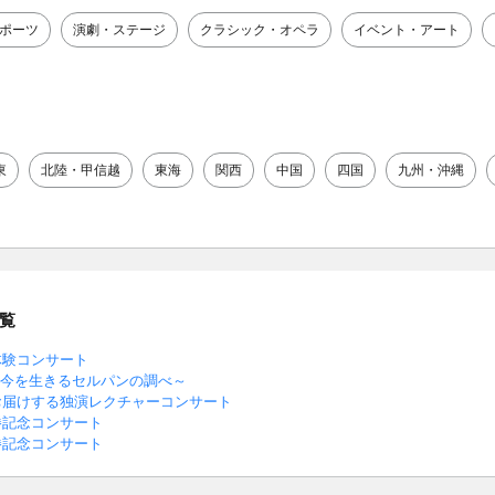
ポーツ
演劇・ステージ
クラシック・オペラ
イベント・アート
東
北陸・甲信越
東海
関西
中国
四国
九州・沖縄
覧
体験コンサート
～今を生きるセルパンの調べ～
お届けする独演レクチャーコンサート
勝記念コンサート
勝記念コンサート