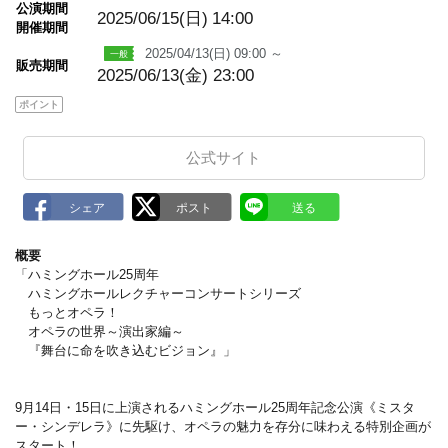
m
公演期間
a
2025/06/15(日)
14:00
開催期間
r
k
2025/04/13(日) 09:00 ～
販売期間
2025/06/13(金) 23:00
ポイント
公式サイト
概要
「ハミングホール25周年
ハミングホールレクチャーコンサートシリーズ
もっとオペラ！
オペラの世界～演出家編～
『舞台に命を吹き込むビジョン』」
9月14日・15日に上演されるハミングホール25周年記念公演《ミスタ
ー・シンデレラ》に先駆け、オペラの魅力を存分に味わえる特別企画が
スタート！