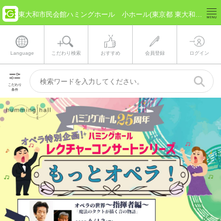
東大和市民会館ハミングホール 小ホール(東京都 東大和市) のチケット情報
Language
こだわり検索
おすすめ
会員登録
ログイン
こだわり
条件