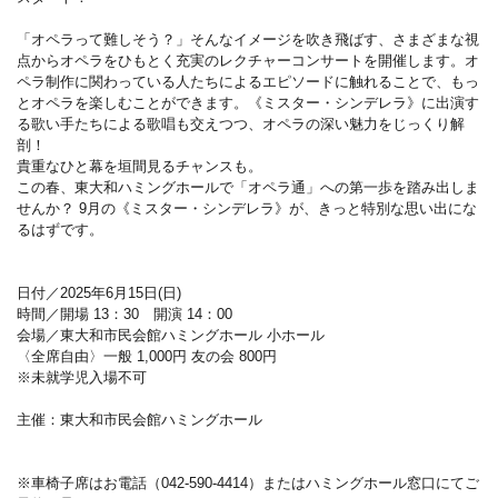
「オペラって難しそう？」そんなイメージを吹き飛ばす、さまざまな視
点からオペラをひもとく充実のレクチャーコンサートを開催します。オ
ペラ制作に関わっている人たちによるエピソードに触れることで、もっ
とオペラを楽しむことができます。《ミスター・シンデレラ》に出演す
る歌い手たちによる歌唱も交えつつ、オペラの深い魅力をじっくり解
剖！
貴重なひと幕を垣間見るチャンスも。
この春、東大和ハミングホールで「オペラ通」への第一歩を踏み出しま
せんか？ 9月の《ミスター・シンデレラ》が、きっと特別な思い出にな
るはずです。
日付／2025年6月15日(日)
時間／開場 13：30 開演 14：00
会場／東大和市民会館ハミングホール 小ホール
〈全席自由〉一般 1,000円 友の会 800円
※未就学児入場不可
主催：東大和市民会館ハミングホール
※車椅子席はお電話（042-590-4414）またはハミングホール窓口にてご