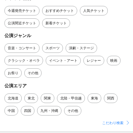
今週発売チケット
おすすめチケット
人気チケット
公演間近チケット
新着チケット
公演ジャンル
音楽・コンサート
スポーツ
演劇・ステージ
クラシック・オペラ
イベント・アート
レジャー
映画
お祭り
その他
公演エリア
北海道
東北
関東
北陸・甲信越
東海
関西
中国
四国
九州・沖縄
その他
こだわり検索