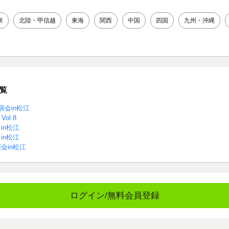
東
北陸・甲信越
東海
関西
中国
四国
九州・沖縄
覧
会in松江
ol.8
in松江
in松江
会in松江
ログイン/無料会員登録