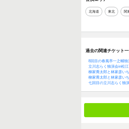
北海道
東北
関
過去の関連チケット一
8回目の春風亭一之輔独演
立川志らく独演会in松江 V
柳家喬太郎と林家彦いち
柳家喬太郎と林家彦いち
七回目の立川志らく独演