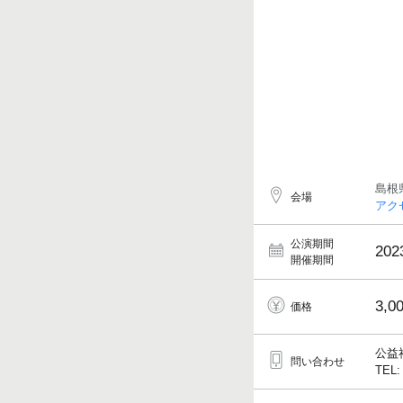
島根
会場
アク
公演期間
202
開催期間
3,0
価格
公益
問い合わせ
TEL: