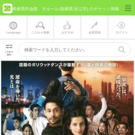
島根県民会館 大ホール(島根県 松江市) のチケット情報
Language
こだわり検索
おすすめ
会員登録
ログイン
こだわり
条件