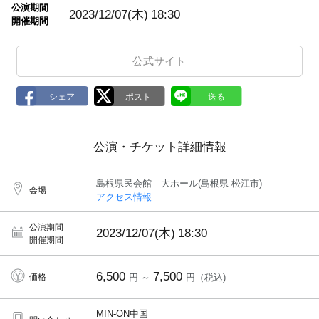
m
公演期間
a
2023/12/07(木)
18:30
開催期間
r
k
公式サイト
公演・チケット詳細情報
島根県民会館 大ホール(島根県 松江市)
会場
アクセス情報
公演期間
2023/12/07(木)
18:30
開催期間
6,500
7,500
価格
円 ～
円（税込)
MIN-ON中国