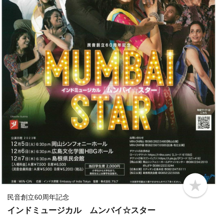
b
o
民音創立60周年記念
o
インドミュージカル ムンバイ☆スター
k