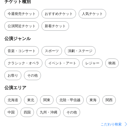
チケット種別
今週発売チケット
おすすめチケット
人気チケット
公演間近チケット
新着チケット
公演ジャンル
音楽・コンサート
スポーツ
演劇・ステージ
クラシック・オペラ
イベント・アート
レジャー
映画
お祭り
その他
公演エリア
北海道
東北
関東
北陸・甲信越
東海
関西
中国
四国
九州・沖縄
その他
こだわり検索