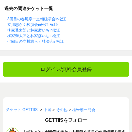
過去の関連チケット一覧
8回目の春風亭一之輔独演会in松江
立川志らく独演会in松江 Vol.8
柳家喬太郎と林家彦いちin松江
柳家喬太郎と林家彦いちin松江
七回目の立川志らく独演会in松江
ログイン/無料会員登録
チケット GETTIIS
>
中国
>
その他
>
桂米朝一門会
GETTIISをフォロー
「ポみっと」が最新のチケット情報や注目の公演情報を教え