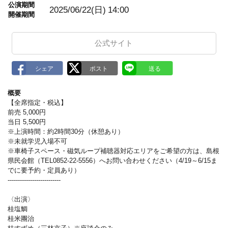
m
公演期間
a
2025/06/22(日)
14:00
開催期間
r
k
公式サイト
概要
【全席指定・税込】
前売 5,000円
当日 5,500円
※上演時間：約2時間30分（休憩あり）
※未就学児入場不可
※車椅子スペース・磁気ループ補聴器対応エリアをご希望の方は、島根
県民会館（TEL0852-22-5556）へお問い合わせください（4/19～6/15ま
でに要予約・定員あり）
--------------------------
〈出演〉
桂塩鯛
桂米團治