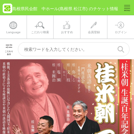
島根県民会館 中ホール(島根県 松江市) のチケット情報
Language
こだわり検索
おすすめ
会員登録
ログイン
こだわり
条件