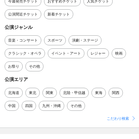
今週発売チケット
おすすめチケット
人気チケット
公演間近チケット
新着チケット
公演ジャンル
音楽・コンサート
スポーツ
演劇・ステージ
クラシック・オペラ
イベント・アート
レジャー
映画
お祭り
その他
公演エリア
北海道
東北
関東
北陸・甲信越
東海
関西
中国
四国
九州・沖縄
その他
こだわり検索