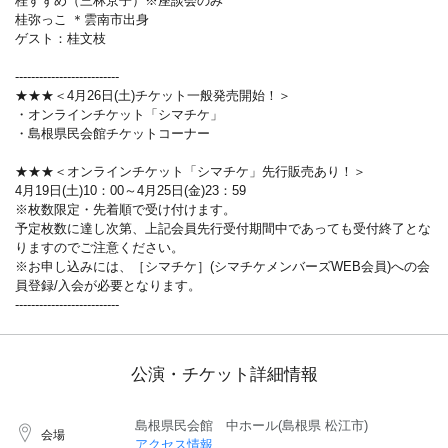
桂すずめ（三林京子）※座談会のみ
桂弥っこ ＊雲南市出身
ゲスト：桂文枝
--------------------------
★★★＜4月26日(土)チケット一般発売開始！＞
・オンラインチケット「シマチケ」
・島根県民会館チケットコーナー
★★★＜オンラインチケット「シマチケ」先行販売あり！＞
4月19日(土)10：00～4月25日(金)23：59
※枚数限定・先着順で受け付けます。
予定枚数に達し次第、上記会員先行受付期間中であっても受付終了とな
りますのでご注意ください。
※お申し込みには、［シマチケ］(シマチケメンバーズWEB会員)への会
員登録/入会が必要となります。
--------------------------
公演・チケット詳細情報
島根県民会館 中ホール(島根県 松江市)
会場
アクセス情報