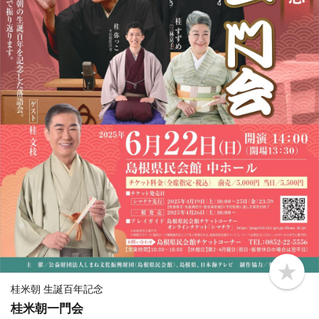
b
o
桂米朝 生誕百年記念
o
桂米朝一門会
k