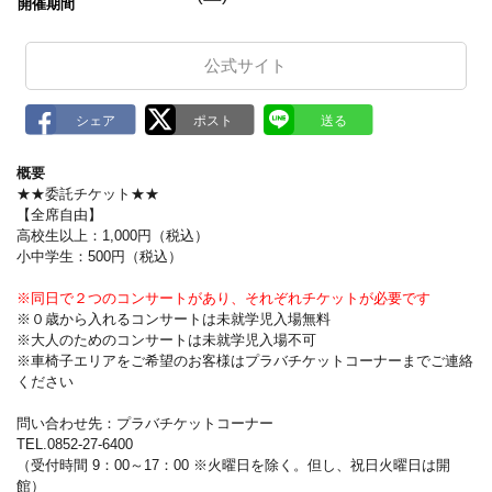
m
開催期間
a
r
k
公式サイト
概要
★★委託チケット★★
【全席自由】
高校生以上：1,000円（税込）
小中学生：500円（税込）
※同日で２つのコンサートがあり、それぞれチケットが必要です
※０歳から入れるコンサートは未就学児入場無料
※大人のためのコンサートは未就学児入場不可
※車椅子エリアをご希望のお客様はプラバチケットコーナーまでご連絡
ください
問い合わせ先：プラバチケットコーナー
TEL.0852-27-6400
（受付時間 9：00～17：00 ※火曜日を除く。但し、祝日火曜日は開
館）