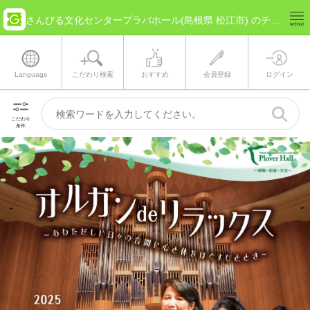
さんびる文化センタープラバホール(島根県 松江市) のチケット情報
Language
こだわり検索
おすすめ
会員登録
ログイン
こだわり
条件