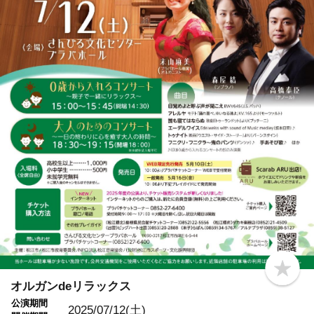
b
o
オルガンdeリラックス
o
公演期間
k
2025/07/12(土)