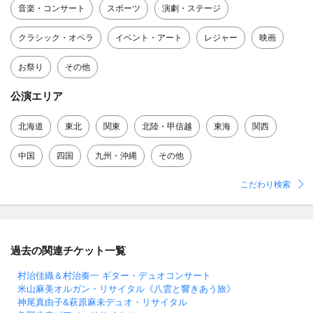
音楽・コンサート
スポーツ
演劇・ステージ
クラシック・オペラ
イベント・アート
レジャー
映画
お祭り
その他
公演エリア
北海道
東北
関東
北陸・甲信越
東海
関西
中国
四国
九州・沖縄
その他
こだわり検索
過去の関連チケット一覧
村治佳織＆村治奏一 ギター・デュオコンサート
米山麻美オルガン・リサイタル《八雲と響きあう旅》
神尾真由子&萩原麻未デュオ・リサイタル