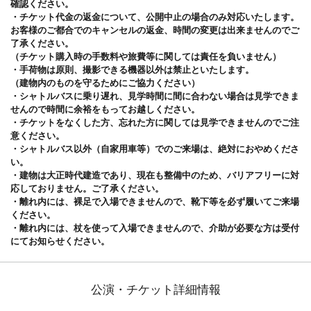
確認ください。
・チケット代金の返金について、公開中止の場合のみ対応いたします。
お客様のご都合でのキャンセルの返金、時間の変更は出来ませんのでご
了承ください。
（チケット購入時の手数料や旅費等に関しては責任を負いません）
・手荷物は原則、撮影できる機器以外は禁止といたします。
（建物内のものを守るためにご協力ください）
・シャトルバスに乗り遅れ、見学時間に間に合わない場合は見学できま
せんので時間に余裕をもってお越しください。
・チケットをなくした方、忘れた方に関しては見学できませんのでご注
意ください。
・シャトルバス以外（自家用車等）でのご来場は、絶対におやめくださ
い。
・建物は大正時代建造であり、現在も整備中のため、バリアフリーに対
応しておりません。ご了承ください。
・離れ内には、裸足で入場できませんので、靴下等を必ず履いてご来場
ください。
・離れ内には、杖を使って入場できませんので、介助が必要な方は受付
にてお知らせください。
公演・チケット詳細情報