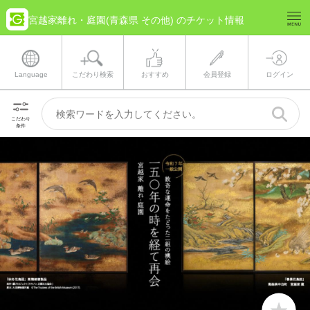
宮越家離れ・庭園(青森県 その他) のチケット情報
Language
こだわり検索
おすすめ
会員登録
ログイン
こだわり
条件