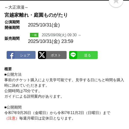
b
o
～大正浪漫～
o
宮越家離れ・庭園ものがたり
k
m
公演期間
a
2025/10/31(金)
開催期間
r
k
2025/09/09(火) 09:30 ～
販売期間
2025/10/31(金) 23:59
概要
■公開方法
事前のチケット購入により見学可能です。見学する日にちと時間を購入
時に決めていただきます。
公開時間は70分です。
ガイドによる説明案内があります。
■公開期間
令和7年9月26日（金曜日）から令和7年11月2日（日曜日）まで
（注意）
毎週月曜日は定休日となります。