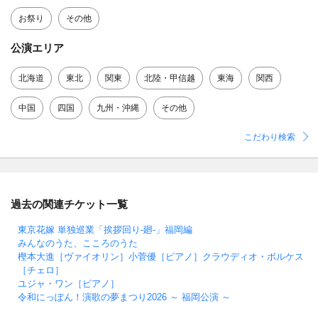
お祭り
その他
公演エリア
北海道
東北
関東
北陸・甲信越
東海
関西
中国
四国
九州・沖縄
その他
こだわり検索
過去の関連チケット一覧
東京花嫁 単独巡業「挨拶回り-廻-」福岡編
みんなのうた、こころのうた
樫本大進［ヴァイオリン］小菅優［ピアノ］クラウディオ・ボルケス
［チェロ］
ユジャ・ワン［ピアノ］
令和にっぽん！演歌の夢まつり2026 ～ 福岡公演 ～