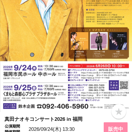
b
o
真田ナオキコンサート2026 in 福岡
o
公演期間
k
2026/09/24(木)
13:30
販売中
m
開催期間