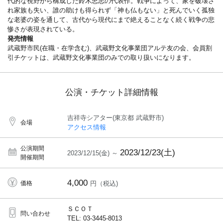
代的な視野から構成した鈴木忠志の代表作。戦争によって、家を破壊さ
れ家族も失い、誰の助けも得られず「神も仏もない」と死んでいく孤独
な老婆の姿を通して、古代から現代にまで絶えることなく続く戦争の悲
惨さが表現されている。
発売情報
武蔵野市民(在職・在学含む)、武蔵野文化事業団アルテ友の会、会員割
引チケットは、武蔵野文化事業団のみでの取り扱いになります。
公演・チケット詳細情報
吉祥寺シアター(東京都 武蔵野市)
会場
アクセス情報
公演期間
2023/12/23(土)
2023/12/15(金) ～
開催期間
4,000
価格
円（税込)
ＳＣＯＴ
問い合わせ
TEL: 03-3445-8013