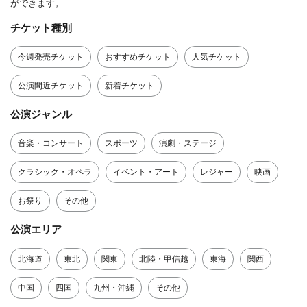
ができます。
チケット種別
今週発売チケット
おすすめチケット
人気チケット
公演間近チケット
新着チケット
公演ジャンル
音楽・コンサート
スポーツ
演劇・ステージ
クラシック・オペラ
イベント・アート
レジャー
映画
お祭り
その他
公演エリア
北海道
東北
関東
北陸・甲信越
東海
関西
中国
四国
九州・沖縄
その他