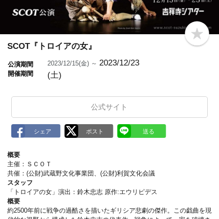
b
o
SCOT『トロイアの女』
o
k
2023/12/23
2023/12/15(金) ～
公演期間
m
開催期間
(土)
a
r
k
公式サイト
概要
主催：ＳＣＯＴ
共催：(公財)武蔵野文化事業団、(公財)利賀文化会議
スタッフ
「トロイアの女」演出：鈴木忠志 原作:エウリピデス
概要
約2500年前に戦争の過酷さを描いたギリシア悲劇の傑作。この戯曲を現