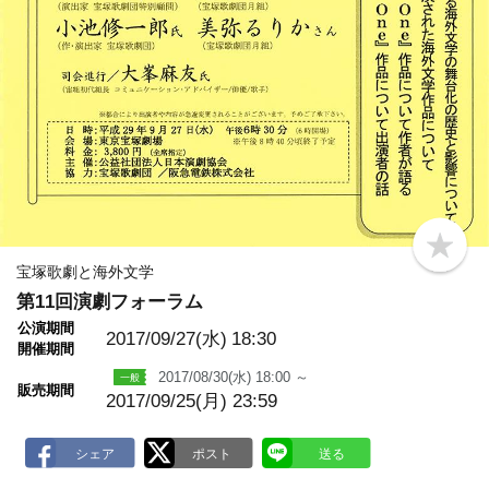
b
o
宝塚歌劇と海外文学
o
第11回演劇フォーラム
k
m
公演期間
a
2017/09/27(水)
18:30
開催期間
r
k
2017/08/30(水) 18:00 ～
販売期間
2017/09/25(月) 23:59