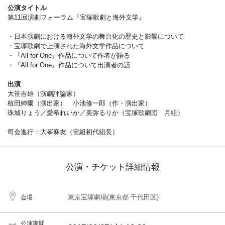
公演タイトル
第11回演劇フォーラム『宝塚歌劇と海外文学』
・日本演劇における海外文学の舞台化の歴史と影響について
・宝塚歌劇で上演された海外文学作品について
・『All for One』作品について作者が語る
・『All for One』作品について出演者の話
出演
大笹吉雄（演劇評論家）
植田紳爾（演出家） 小池修一郎（作・演出家）
珠城りょう／愛希れいか／美弥るりか（宝塚歌劇団 月組）
司会進行：大峯麻友（宙組初代組長）
公演・チケット詳細情報
東京宝塚劇場(東京都 千代田区)
会場
公演期間