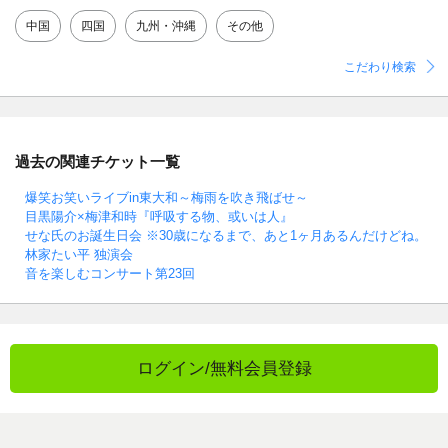
中国
四国
九州・沖縄
その他
こだわり検索
過去の関連チケット一覧
爆笑お笑いライブin東大和～梅雨を吹き飛ばせ～
目黒陽介×梅津和時『呼吸する物、或いは人』
せな氏のお誕生日会 ※30歳になるまで、あと1ヶ月あるんだけどね。
林家たい平 独演会
音を楽しむコンサート第23回
ログイン/無料会員登録