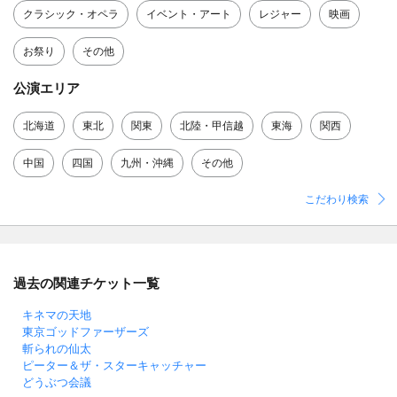
クラシック・オペラ
イベント・アート
レジャー
映画
お祭り
その他
公演エリア
北海道
東北
関東
北陸・甲信越
東海
関西
中国
四国
九州・沖縄
その他
こだわり検索
過去の関連チケット一覧
キネマの天地
東京ゴッドファーザーズ
斬られの仙太
ピーター＆ザ・スターキャッチャー
どうぶつ会議