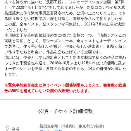
人々を鮮やかに描いた『反応工程』。フルオーディション企画・第2弾
として2020年4月上演予定をしておりましたが、新型コロナウイルス感
染症拡大に伴う緊急事態宣言発令のため、公演中止となりました。でき
る限り遠くない時期での上演を目指し、調整をかさねて参りましたが、
この度、全キャスト、全スタッフが再集結し、2021年7月の上演が決定
いたしました！
小川絵梨子が芸術監督就任の際に掲げた支柱の一つ、「演劇システムの
実験と開拓」として、毎シーズンに一本、全キャストをオーディション
で選考し、作り手が新しい俳優と、俳優が新しい演出家と、劇場が新し
い作り手たちと出会い、作品を立ち上げていく企画です。
演出には、俳優としても演出家としても新国立劇場で多くの作品に携わ
ってきた千葉哲也を迎え、2018年10月末より12月中旬まで6週間に及ぶ
オーディションを開催、多数の応募者の中から、14人の俳優が出演いた
します。
※緊急事態宣言発出に伴うイベント開催制限をふまえて、観客数が総席
数の50%を超えていない公演のみ販売いたします。
公演・チケット詳細情報
新国立劇場（小劇場）(東京都 渋谷区)
会場