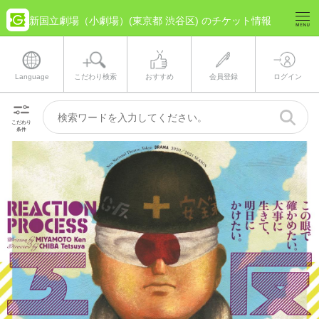
新国立劇場（小劇場）(東京都 渋谷区) のチケット情報
Language
こだわり検索
おすすめ
会員登録
ログイン
こだわり
条件