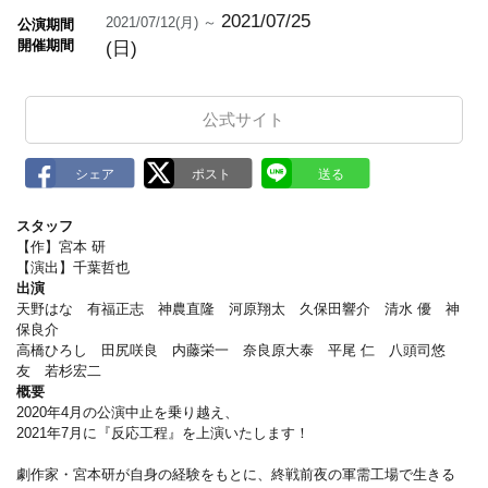
m
a
2021/07/25
2021/07/12(月) ～
公演期間
r
開催期間
(日)
k
公式サイト
スタッフ
【作】宮本 研
【演出】千葉哲也
出演
天野はな 有福正志 神農直隆 河原翔太 久保田響介 清水 優 神
保良介
高橋ひろし 田尻咲良 内藤栄一 奈良原大泰 平尾 仁 八頭司悠
友 若杉宏二
概要
2020年4月の公演中止を乗り越え、
2021年7月に『反応工程』を上演いたします！
劇作家・宮本研が自身の経験をもとに、終戦前夜の軍需工場で生きる