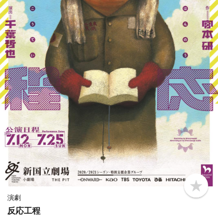
b
o
演劇
o
反応工程
k