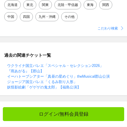
北海道
東北
関東
北陸・甲信越
東海
関西
中国
四国
九州・沖縄
その他
こだわり検索
過去の関連チケット一覧
ウクライナ国立バレエ「スペシャル・セレクション2026」
『雨あがる』【郡山】
イーハトーブシアター「真昼の星めぐり」theMusical郡山公演
ジョージア国立バレエ「くるみ割り人形」
妖怪影絵劇「ゲゲゲの鬼太郎」【福島公演】
ログイン/無料会員登録