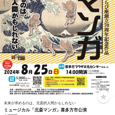
b
o
未来が求めるのは、北斎的人間かもしれない
o
ミュージカル「北斎マンガ」喜多方市公演
k
m