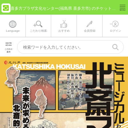
喜多方プラザ文化センター(福島県 喜多方市) のチケット情報
Language
こだわり検索
おすすめ
会員登録
ログイン
こだわり
条件