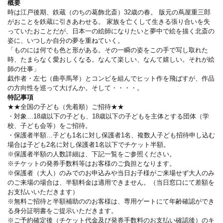
概要
時は江戸後期、鉄蔵（のちの葛飾北斎）32歳の春。 版元の蔦屋重三郎
がおことを鉄蔵に引きあわせる。 家族を亡くして生きる張り合いを失
っていたおことだが、日本一の絵師になりたいと夢中で絵を描く北斎の
姿に、いつしか自分の夢を重ねていく。
「ものには何でも色と形がある。その一瞬の姿をこの手で写し取れた
時、たまらなく愛おしくなる。なんて楽しい、なんて嬉しい。それが絵
師の仕事」
戯作者・左七（曲亭馬琴）とコンビを組んでヒット作を飛ばすが、作品
の方向性を巡って大げんか。そして・・・・。
特記事項
★★全国の子ども（先着順）ご招待★★
・対象…18歳以下の子ども、18歳以下の子どもを主体とする団体（学
校、子ども会等）をご招待。
・保護者半額…子ども1名に対し保護者1名、複数人子ども招待申し込む
場合は子ども2名に対し保護者1名以下でチケット半額。
※保護者半額の人数詳細は、下記一覧をご参照ください。
※チケットの発券手数料等はお客様のご負担となります。
※保護者（大人）のみでのお申込みや当日お子様がご来場せず大人のみ
のご来場の場合は、半額料金は適用できません。（当日窓口にて差額を
お支払いいただきます）
※無料ご招待と半額補助ののお客様は、専用ゲートにて年齢確認ができ
る身分証明書をご提示いただきます。
※ご予約確定後（チケット代金及び発券手数料のお支払い確認後）のキ