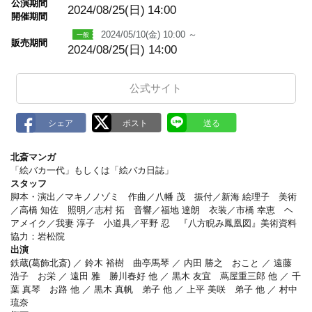
公演期間
a
2024/08/25(日)
14:00
開催期間
r
k
2024/05/10(金) 10:00 ～
販売期間
2024/08/25(日) 14:00
公式サイト
北斎マンガ
「絵バカ一代」もしくは「絵バカ日誌」
スタッフ
脚本・演出／マキノノゾミ 作曲／八幡 茂 振付／新海 絵理子 美術
／高橋 知佐 照明／志村 拓 音響／福地 達朗 衣装／市橋 幸恵 ヘ
アメイク／我妻 淳子 小道具／平野 忍 『八方睨み鳳凰図』美術資料
協力：岩松院
出演
鉄蔵(葛飾北斎) ／ 鈴木 裕樹 曲亭馬琴 ／ 内田 勝之 おこと ／ 遠藤
浩子 お栄 ／ 遠田 雅 勝川春好 他 ／ 黒木 友宜 蔦屋重三郎 他 ／ 千
葉 真琴 お路 他 ／ 黒木 真帆 弟子 他 ／ 上平 美咲 弟子 他 ／ 村中
琉奈