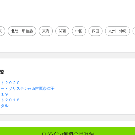
東
北陸・甲信越
東海
関西
中国
四国
九州・沖縄
覧
ート２０２０
ー・ゾリステンwith吉鷹奈津子
０１９
ート２０１８
イタル
ログイン/無料会員登録