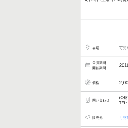
可児
会場
公演期間
201
開催期間
2,0
価格
(公
問い合わせ
TEL:
可児
販売元