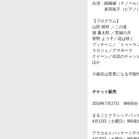
出演：錦織健（テノール
多田聡子（ピアノ
【プログラム】
山田 耕筰 ／この道
瀧 廉太郎 ／荒城の月
菅野 よう子／花は咲く
プッチーニ／「トゥーラン
ラカジェ／アマポーラ
クイーン／伝説のチャン
ほか
※曲目は変更になる可能
チケット販売
2019年7月27日 9時00
まるごとクラシックパッ
4月13日（土曜日）9時発
アラカルトパッケージチ
4月20日（土曜日）9時発