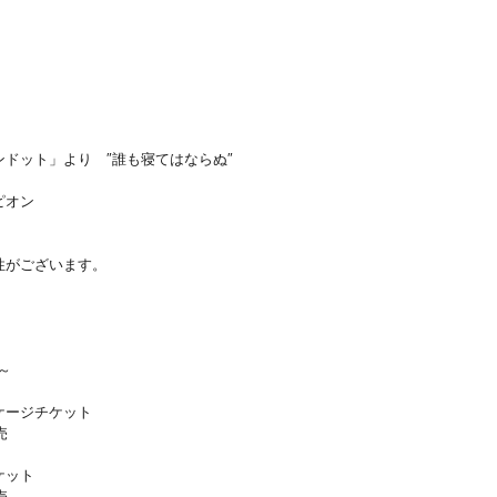
）
）
ドット」より ″誰も寝てはならぬ″
ピオン
性がございます。
分～
ケージチケット
売
ケット
売