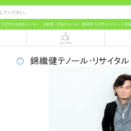
可児市文化創造センター 主劇場（宇宙のホール）(岐阜県 可児市) のチケット情
おすすめ