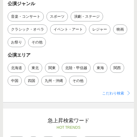
公演ジャンル
音楽・コンサート
スポーツ
演劇・ステージ
クラシック・オペラ
イベント・アート
レジャー
映画
お祭り
その他
公演エリア
北海道
東北
関東
北陸・甲信越
東海
関西
中国
四国
九州・沖縄
その他
こだわり検索
急上昇検索ワード
HOT TRENDS