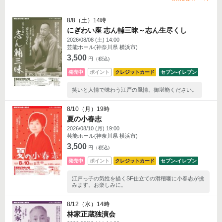
8/8（土）14時
にぎわい座 志ん輔三昧～志ん生尽くし
2026/08/08 (土) 14:00
芸能ホール(神奈川県 横浜市)
3,500
円（税込)
発売中
ポイント
クレジットカード
セブン‐イレブン
笑いと人情で味わう江戸の風情。御堪能ください。
8/10（月）19時
夏の小春志
2026/08/10 (月) 19:00
芸能ホール(神奈川県 横浜市)
3,500
円（税込)
発売中
ポイント
クレジットカード
セブン‐イレブン
江戸っ子の気性を描くSF仕立ての滑稽噺に小春志が挑
みます。お楽しみに。
8/12（水）14時
林家正蔵独演会