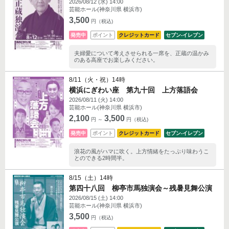
2026/08/12 (水) 14:00
芸能ホール(神奈川県 横浜市)
3,500
円（税込)
発売中
ポイント
クレジットカード
セブン‐イレブン
夫婦愛について考えさせられる一席を、正蔵の温かみ
のある高座でお楽しみください。
8/11（火・祝）14時
横浜にぎわい座 第九十回 上方落語会
2026/08/11 (火) 14:00
芸能ホール(神奈川県 横浜市)
2,100
3,500
円 ～
円（税込)
発売中
ポイント
クレジットカード
セブン‐イレブン
浪花の風がハマに吹く。上方情緒をたっぷり味わうこ
とのできる2時間半。
8/15（土）14時
第四十八回 柳亭市馬独演会～残暑見舞公演
2026/08/15 (土) 14:00
芸能ホール(神奈川県 横浜市)
3,500
円（税込)