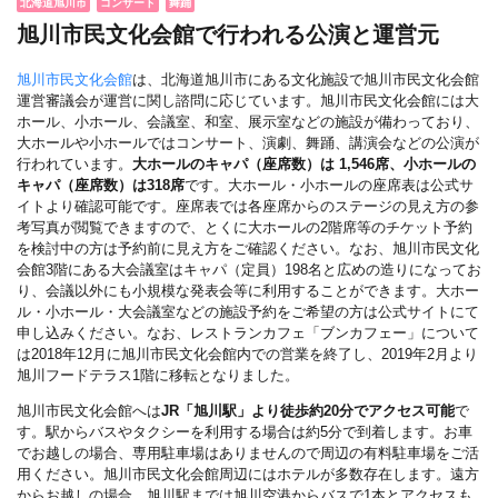
北海道旭川市
コンサート
舞踊
旭川市民文化会館で行われる公演と運営元
旭川市民文化会館
は、北海道旭川市にある文化施設で旭川市民文化会館
運営審議会が運営に関し諮問に応じています。旭川市民文化会館には大
ホール、小ホール、会議室、和室、展示室などの施設が備わっており、
大ホールや小ホールではコンサート、演劇、舞踊、講演会などの公演が
行われています。
大ホールのキャパ（座席数）は 1,546席、小ホールの
キャパ（座席数）は318席
です。大ホール・小ホールの座席表は公式サ
イトより確認可能です。座席表では各座席からのステージの見え方の参
考写真が閲覧できますので、とくに大ホールの2階席等のチケット予約
を検討中の方は予約前に見え方をご確認ください。なお、旭川市民文化
会館3階にある大会議室はキャパ（定員）198名と広めの造りになってお
り、会議以外にも小規模な発表会等に利用することができます。大ホー
ル・小ホール・大会議室などの施設予約をご希望の方は公式サイトにて
申し込みください。なお、レストランカフェ「ブンカフェー」について
は2018年12月に旭川市民文化会館内での営業を終了し、2019年2月より
旭川フードテラス1階に移転となりました。
旭川市民文化会館へは
JR「旭川駅」より徒歩約20分でアクセス可能
で
す。駅からバスやタクシーを利用する場合は約5分で到着します。お車
でお越しの場合、専用駐車場はありませんので周辺の有料駐車場をご活
用ください。旭川市民文化会館周辺にはホテルが多数存在します。遠方
からお越しの場合、旭川駅までは旭川空港からバスで1本とアクセスも