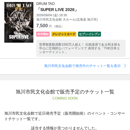
DRUM TAO
「SUPER LIVE 2026」
2026/09/04 (金) 18:30
旭川市民文化会館 大ホール(北海道 旭川市)
7,500
円 （税込）
発売開始
クレジットカード
セブン‐イレブン
世界観客動員数1000万人超え！ 伝統楽器である和太鼓を
中心に圧倒的なパフォーマンスで 表現する「THE日本エ
ンターテイメント」
旭川市民文化会館で発売中のチケット一覧を表示
旭川市民文化会館で販売予定のチケット一覧
COMING SOON
旭川市民文化会館で近日発売予定（販売開始前）のイベント・コンサー
トチケット一覧です。
該当する情報が見つかりませんでした。