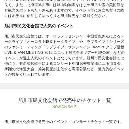
良く、また、北海道旭川市には旭山動物園をはじめ旭岳や雪の美術館な
ど観光スポットもたくさんありますので、イベント等にお立ち寄りの際
にはホテルに宿泊してゆっくりと旭川観光をご堪能ください。
旭川市民文化会館で人気のイベント
旭川市民文化会館では、オーロラメッセンジャー中垣哲也さんによるト
ークライブ「オーロラ上映＆トークライブ」や、ラブライブ！シリーズ
のファンミーティング「ラブライブ！サンシャイン!!Aqours クラブ活動
LIVE & FAN MEETING 2018 ユニット対抗全国ツアー札幌公演」などの
イベントが過去人気のイベントとなっています。旭川市民文化会館では
他にも、有名演歌歌手によるコンサートやNHK交響楽団による演奏会、
舞踊の北海道大会、旭笑長屋が主催する寄席公演など、魅力的なイベン
トが数多く行われています。
旭川市民文化会館で発売中のチケット一覧
NOW ON SALE
旭川市民文化会館で発売中のイベント・コンサートチケット一覧です。