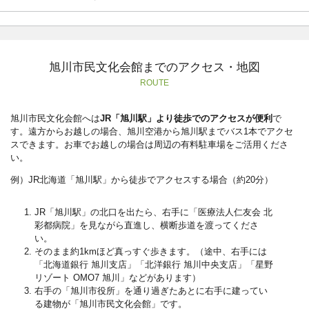
旭川市民文化会館までのアクセス・地図
ROUTE
旭川市民文化会館へは
JR「旭川駅」より徒歩でのアクセスが便利
で
す。遠方からお越しの場合、旭川空港から旭川駅までバス1本でアクセ
スできます。お車でお越しの場合は周辺の有料駐車場をご活用くださ
い。
例）JR北海道「旭川駅」から徒歩でアクセスする場合（約20分）
JR「旭川駅」の北口を出たら、右手に「医療法人仁友会 北
彩都病院」を見ながら直進し、横断歩道を渡ってくださ
い。
そのまま約1kmほど真っすぐ歩きます。（途中、右手には
「北海道銀行 旭川支店」「北洋銀行 旭川中央支店」「星野
リゾート OMO7 旭川」などがあります）
右手の「旭川市役所」を通り過ぎたあとに右手に建ってい
る建物が「旭川市民文化会館」です。