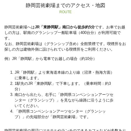
静岡芸術劇場までのアクセス・地図
ROUTE
静岡芸術劇場へは
JR「東静岡駅」南口から徒歩約5分
です。お車でお越
しの方は、駅南のグランシップ一般駐車場（400台分）が利用可能で
す。
なお、静岡芸術劇場は（グランシップ含め）全館禁煙です。喫煙所をお
探しの方は建物外側に設けられている喫煙所をご利用ください。
例）JR「静岡駅」から電車でお越しの場合（約10分）
JR「静岡駅」より東海道本線の上り線（沼津・熱海方面）
に乗車します。
1駅先のJR「東静岡駅」で下車します。（乗車時間：約3
分）
南口から出たら、右手に「静岡県コンベンションアーツセ
ンター（グランシップ）」を見ながら線路に沿うように歩
いてください。
「静岡県コンベンションアーツセンター（グランシッ
プ）」の先端部分が「静岡芸術劇場」です。
静岡芸術劇場の周辺にはホテルやランチのできるカフェなどが多数あり