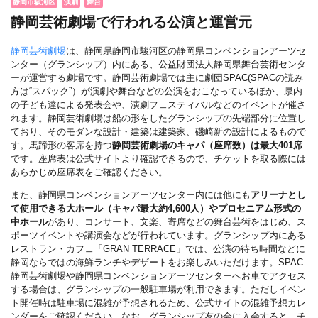
静岡市駿河区
演劇
舞台
静岡芸術劇場で行われる公演と運営元
静岡芸術劇場
は、静岡県静岡市駿河区の静岡県コンベンションアーツセ
ンター（グランシップ）内にある、公益財団法人静岡県舞台芸術センタ
ーが運営する劇場です。静岡芸術劇場では主に劇団SPAC(SPACの読み
方は“スパック”）が演劇や舞台などの公演をおこなっているほか、県内
の子ども達による発表会や、演劇フェスティバルなどのイベントが催さ
れます。静岡芸術劇場は船の形をしたグランシップの先端部分に位置し
ており、そのモダンな設計・建築は建築家、磯崎新の設計によるもので
す。馬蹄形の客席を持つ
静岡芸術劇場のキャパ（座席数）は最大401席
です。座席表は公式サイトより確認できるので、チケットを取る際には
あらかじめ座席表をご確認ください。
また、静岡県コンベンションアーツセンター内には他にも
アリーナとし
て使用できる大ホール（キャパ最大約4,600人）やプロセニアム形式の
中ホール
があり、コンサート、文楽、寄席などの舞台芸術をはじめ、ス
ポーツイベントや講演会などが行われています。グランシップ内にある
レストラン・カフェ「GRAN TERRACE」では、公演の待ち時間などに
静岡ならではの海鮮ランチやデザートをお楽しみいただけます。SPAC
静岡芸術劇場や静岡県コンベンションアーツセンターへお車でアクセス
する場合は、グランシップの一般駐車場が利用できます。ただしイベン
ト開催時は駐車場に混雑が予想されるため、公式サイトの混雑予想カレ
ンダーをご確認ください。なお、グランシップ友の会に入会すると、チ