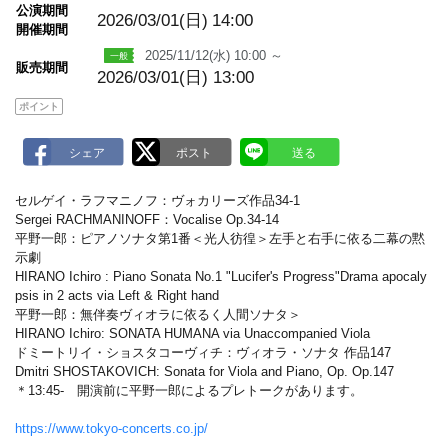
m
公演期間
a
2026/03/01(日)
14:00
開催期間
r
k
2025/11/12(水) 10:00 ～
販売期間
2026/03/01(日) 13:00
ポイント
セルゲイ・ラフマニノフ：ヴォカリーズ作品34-1
Sergei RACHMANINOFF：Vocalise Op.34-14
平野一郎：ピアノソナタ第1番＜光人彷徨＞左手と右手に依る二幕の黙
示劇
HIRANO Ichiro : Piano Sonata No.1 "Lucifer's Progress"Drama apocaly
psis in 2 acts via Left & Right hand
平野一郎：無伴奏ヴィオラに依るく人間ソナタ＞
HIRANO Ichiro: SONATA HUMANA via Unaccompanied Viola
ドミートリイ・ショスタコーヴィチ：ヴィオラ・ソナタ 作品147
Dmitri SHOSTAKOVICH: Sonata for Viola and Piano, Op. Op.147
＊13:45- 開演前に平野一郎によるプレトークがあります。
https://www.tokyo-concerts.co.jp/