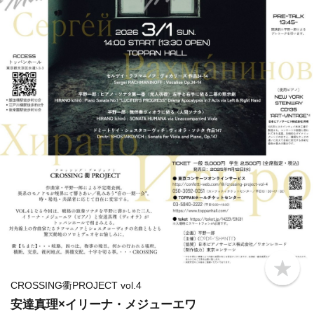
b
o
CROSSING衢PROJECT vol.4
o
安達真理×イリーナ・メジューエワ
k