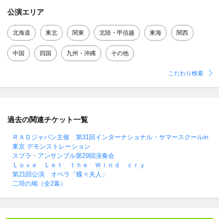
公演エリア
北海道
東北
関東
北陸・甲信越
東海
関西
中国
四国
九州・沖縄
その他
こだわり検索
過去の関連チケット一覧
ＲＡＤジャパン主催 第31回インターナショナル・サマースクールin
東京 デモンストレーション
スプラ・アンサンブル第29回演奏会
Ｌｏｖｅ Ｌｅｔ ｔｈｅ Ｗｉｎｄ ｃｒｙ
第21回公演 オペラ「蝶々夫人」
二羽の鳩（全2幕）