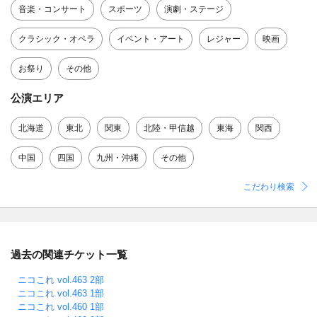
音楽・コンサート
スポーツ
演劇・ステージ
クラシック・オペラ
イベント・アート
レジャー
映画
お祭り
その他
公演エリア
北海道
東北
関東
北陸・甲信越
東海
関西
中国
四国
九州・沖縄
その他
こだわり検索
過去の関連チケット一覧
ニコこれ vol.463 2部
ニコこれ vol.463 1部
ニコこれ vol.460 1部