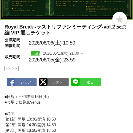
b
o
Royal Break -ラストリファンミーティング-vol.2 東京
o
編 VIP 通しチケット
k
m
公演期間
2026/06/06(土)
10:50
a
開催期間
r
k
2026/05/13(水) 21:00 ～
販売期間
2026/06/05(金) 23:59
ポイント
■日程：2026年6月6日(土)
■会場：秋葉原Venus
■時間
[第1部] 開場 10:30/開演 10:50
[第2部] 開場 14:30/開演 14:50
[第3部] 開場 18:30/開演 18:50