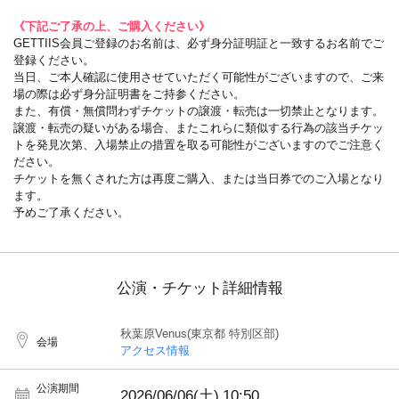
《下記ご了承の上、ご購入ください》
GETTIIS会員ご登録のお名前は、必ず身分証明証と一致するお名前でご
登録ください。
当日、ご本人確認に使用させていただく可能性がございますので、ご来
場の際は必ず身分証明書をご持参ください。
また、有償・無償問わずチケットの譲渡・転売は一切禁止となります。
譲渡・転売の疑いがある場合、またこれらに類似する行為の該当チケッ
トを発見次第、入場禁止の措置を取る可能性がございますのでご注意く
ださい。
チケットを無くされた方は再度ご購入、または当日券でのご入場となり
ます。
予めご了承ください。
公演・チケット詳細情報
秋葉原Venus(東京都 特別区部)
会場
アクセス情報
公演期間
2026/06/06(土)
10:50