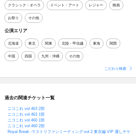
クラシック・オペラ
イベント・アート
レジャー
映画
お祭り
その他
公演エリア
北海道
東北
関東
北陸・甲信越
東海
関西
中国
四国
九州・沖縄
その他
こだわり検索
過去の関連チケット一覧
ニコこれ vol.463 2部
ニコこれ vol.463 1部
ニコこれ vol.460 1部
ニコこれ vol.460 2部
Royal Break -ラストリファンミーティング-vol.2 東京編 VIP 通しチケ