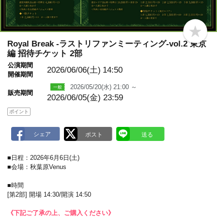
b
o
Royal Break -ラストリファンミーティング-vol.2 東京
o
編 招待チケット 2部
k
m
公演期間
2026/06/06(土)
14:50
a
開催期間
r
k
2026/05/20(水) 21:00 ～
販売期間
2026/06/05(金) 23:59
ポイント
■日程：2026年6月6日(土)
■会場：秋葉原Venus
■時間
[第2部] 開場 14:30/開演 14:50
《下記ご了承の上、ご購入ください》