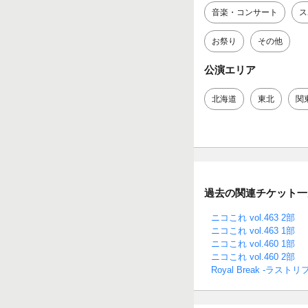
音楽・コンサート
ス
お祭り
その他
公演エリア
北海道
東北
関
過去の関連チケット一
ニコこれ vol.463 2部
ニコこれ vol.463 1部
ニコこれ vol.460 1部
ニコこれ vol.460 2部
Royal Break -ラス