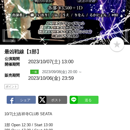
b
o
最凶戦線【1部】
o
公演期間
k
2023/10/07(土)
13:00
m
開催期間
a
2023/09/08(金) 20:00 ～
r
販売期間
k
2023/10/06(金) 23:59
ポイント
10/7(土)吉祥寺CLUB SEATA
1部 Open 12:30 / Start 13:00