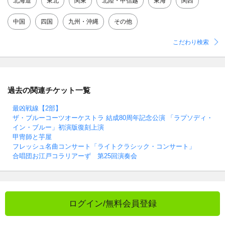
北海道
東北
関東
北陸・甲信越
東海
関西
中国
四国
九州・沖縄
その他
こだわり検索
過去の関連チケット一覧
最凶戦線【2部】
ザ・ブルーコーツオーケストラ 結成80周年記念公演 「ラプソディ・
イン・ブルー」初演版復刻上演
甲冑師と芋屋
フレッシュ名曲コンサート「ライトクラシック・コンサート」
合唱団お江戸コラリアーず 第25回演奏会
ログイン/無料会員登録