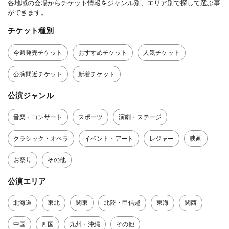
各地域の会場からチケット情報をジャンル別、エリア別で探して選ぶ事
ができます。
チケット種別
今週発売チケット
おすすめチケット
人気チケット
公演間近チケット
新着チケット
公演ジャンル
音楽・コンサート
スポーツ
演劇・ステージ
クラシック・オペラ
イベント・アート
レジャー
映画
お祭り
その他
公演エリア
北海道
東北
関東
北陸・甲信越
東海
関西
中国
四国
九州・沖縄
その他