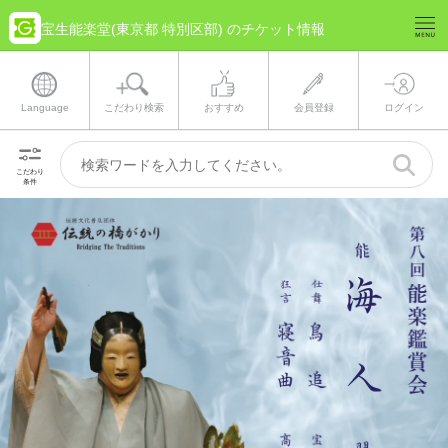
宝生能楽堂(東京都 特別区部) のチケット情報
Language
こだわり検索
おすすめ
会員登録
ログイン
こだわり
条件