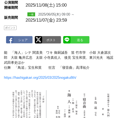
m
公演期間
a
2025/11/08(土)
15:00
開催期間
r
k
2025/06/05(木) 09:00 ～
販売期間
2025/11/07(金) 23:59
ポイント
能 「海人」シテ 関直美 ワキ 御厨誠吾 笛 竹市学 小鼓 大倉源次
郎 大鼓 亀井広忠 太鼓 小寺真佐人 後見 宝生和英、東川光夫 地謡
武田孝史ほか
仕舞 「鳥追」宝生和英 狂言 「寝音曲」高澤祐介
https://hashigakari.org/2025/03/2025nogaku8th/