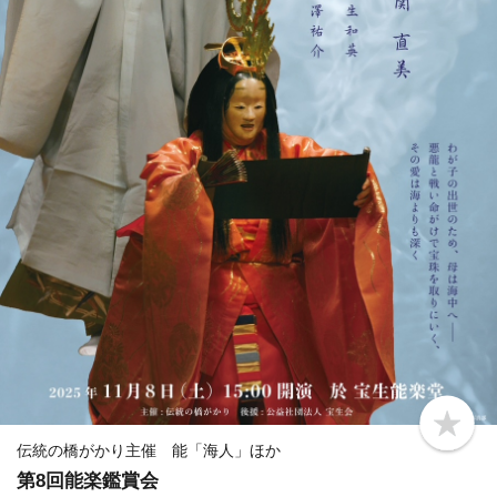
b
o
伝統の橋がかり主催 能「海人」ほか
o
第8回能楽鑑賞会
k