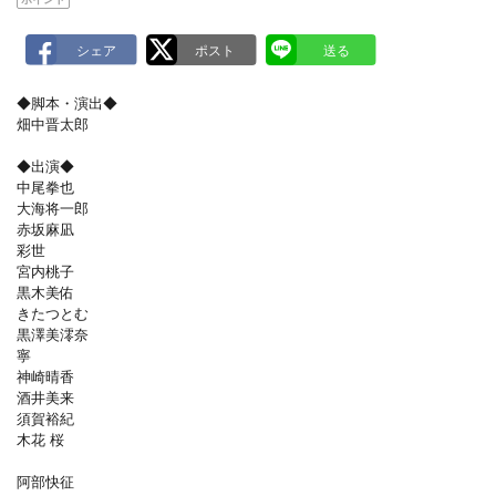
◆脚本・演出◆
畑中晋太郎
◆出演◆
中尾拳也
大海将一郎
赤坂麻凪
彩世
宮内桃子
黒木美佑
きたつとむ
黒澤美澪奈
寧
神崎晴香
酒井美来
須賀裕紀
木花 桜
阿部快征