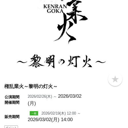
b
o
権乱業火～黎明の灯火～
o
k
2026/03/02
2026/02/26(木) ～
公演期間
m
開催期間
(月)
a
r
k
2026/02/19(木) 12:00 ～
販売期間
2026/03/02(月) 14:00
ポイント