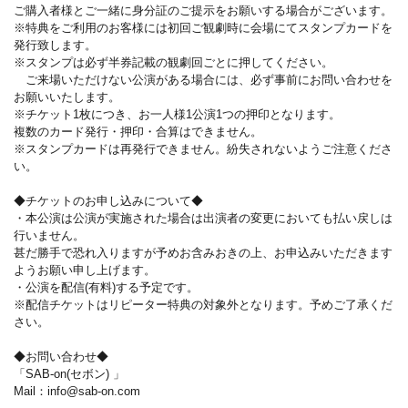
ご購入者様とご一緒に身分証のご提示をお願いする場合がございます。
※特典をご利用のお客様には初回ご観劇時に会場にてスタンプカードを
発行致します。
※スタンプは必ず半券記載の観劇回ごとに押してください。
ご来場いただけない公演がある場合には、必ず事前にお問い合わせを
お願いいたします。
※チケット1枚につき、お一人様1公演1つの押印となります。
複数のカード発行・押印・合算はできません。
※スタンプカードは再発行できません。紛失されないようご注意くださ
い。
◆チケットのお申し込みについて◆
・本公演は公演が実施された場合は出演者の変更においても払い戻しは
行いません。
甚だ勝手で恐れ入りますが予めお含みおきの上、お申込みいただきます
ようお願い申し上げます。
・公演を配信(有料)する予定です。
※配信チケットはリピーター特典の対象外となります。予めご了承くだ
さい。
◆お問い合わせ◆
「SAB-on(セボン) 」
Mail：info@sab-on.com