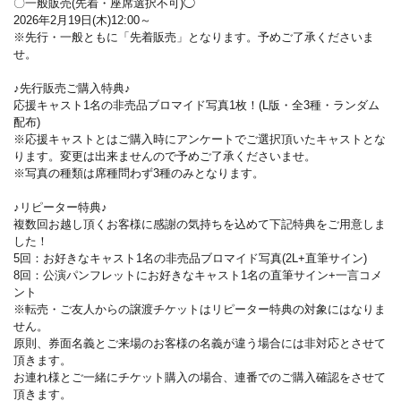
〇一般販売(先着・座席選択不可)◯
2026年2月19日(木)12:00～
※先行・一般ともに「先着販売」となります。予めご了承くださいま
せ。
♪先行販売ご購入特典♪
応援キャスト1名の非売品ブロマイド写真1枚！(L版・全3種・ランダム
配布)
※応援キャストとはご購入時にアンケートでご選択頂いたキャストとな
ります。変更は出来ませんので予めご了承くださいませ。
※写真の種類は席種問わず3種のみとなります。
♪リピーター特典♪
複数回お越し頂くお客様に感謝の気持ちを込めて下記特典をご用意しま
した！
5回：お好きなキャスト1名の非売品ブロマイド写真(2L+直筆サイン)
8回：公演パンフレットにお好きなキャスト1名の直筆サイン+一言コメ
ント
※転売・ご友人からの譲渡チケットはリピーター特典の対象にはなりま
せん。
原則、券面名義とご来場のお客様の名義が違う場合には非対応とさせて
頂きます。
お連れ様とご一緒にチケット購入の場合、連番でのご購入確認をさせて
頂きます。