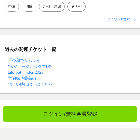
中国
四国
九州・沖縄
その他
こだわり検索
過去の関連チケット一覧
「令和でサムライ」
YKジュークボックスDX
Life pathfinder 2025
学園探偵薔薇戦士II
悲しい時には羊のうたを
ログイン/無料会員登録