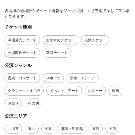
各地域の会場からチケット情報をジャンル別、エリア別で探して選ぶ事
ができます。
チケット種別
今週発売チケット
おすすめチケット
人気チケット
公演間近チケット
新着チケット
公演ジャンル
音楽・コンサート
スポーツ
演劇・ステージ
クラシック・オペラ
イベント・アート
レジャー
映画
お祭り
その他
公演エリア
北海道
東北
関東
北陸・甲信越
東海
関西