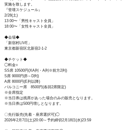
実施を致します。
『登壇スケジュール』
2/28(土)
13:00〜「男性キャスト全員」
18:00〜「女性キャスト全員」
◆会場◆
「新宿村LIVE」
東京都新宿区北新宿2-1-2
◆チケット◆
◯料金○
SS席 10500円(XA列・A列※前方2列)
S席 9000円(B～D列)
A席 8000円(E列以降)
バルコニー席 8500円(各回2席限定)
※全席指定
※当日券は残席があった場合のみの販売となります。
※当日券は500円増しとなります。
〇先行販売(先着・座席選択可)◯
2026年2月7日(土)20:00～予約締切2月18日(水)23:59