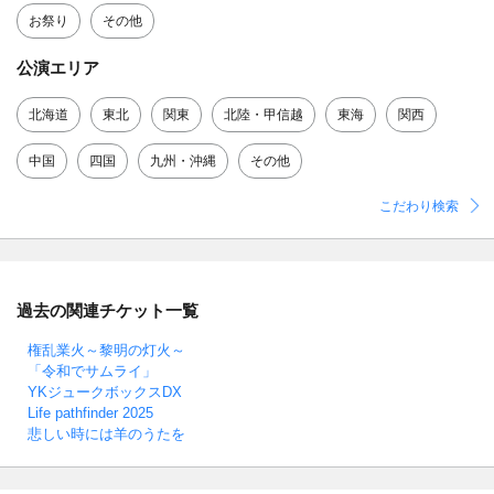
お祭り
その他
公演エリア
北海道
東北
関東
北陸・甲信越
東海
関西
中国
四国
九州・沖縄
その他
こだわり検索
過去の関連チケット一覧
権乱業火～黎明の灯火～
「令和でサムライ」
YKジュークボックスDX
Life pathfinder 2025
悲しい時には羊のうたを