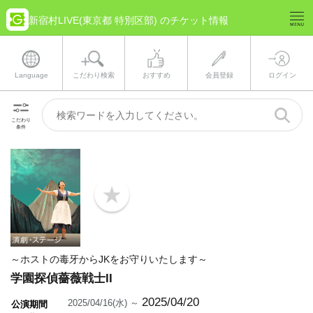
新宿村LIVE(東京都 特別区部) のチケット情報
Language
こだわり検索
おすすめ
会員登録
ログイン
こだわり
条件
b
o
o
k
m
a
～ホストの毒牙からJKをお守りいたします～
r
k
学園探偵薔薇戦士II
2025/04/20
2025/04/16(水) ～
公演期間