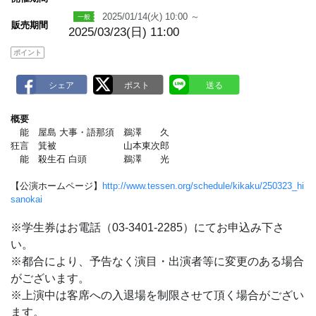
a
2025/01/14(火) 10:00 ～
r
販売期間
k
2025/03/23(日) 11:00
ポイント
概要
能 屋島 大事・語那須 鵜澤 久
狂言 箕被 山本東次郎
能 殺生石 白頭 鵜澤 光
【公演ホームページ】
http://www.tessen.org/schedule/kikaku/250323_hi
sanokai
※学生券はお電話（03-3401-2285）にてお申込み下さ
い。
※都合により、予告なく演目・出演者等に変更のある場合
がございます。
※上演中は客席への入退場を制限させて頂く場合がござい
ます。