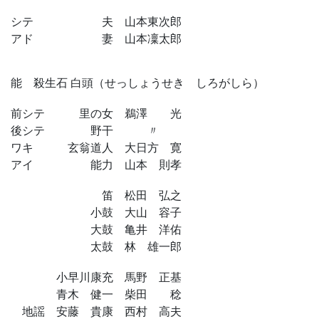
シテ 夫 山本東次郎
アド 妻 山本凜太郎
能 殺生石 白頭（せっしょうせき しろがしら）
前シテ 里の女 鵜澤 光
後シテ 野干 〃
ワキ 玄翁道人 大日方 寛
アイ 能力 山本 則孝
笛 松田 弘之
小鼓 大山 容子
大鼓 亀井 洋佑
太鼓 林 雄一郎
小早川康充 馬野 正基
青木 健一 柴田 稔
地謡 安藤 貴康 西村 高夫