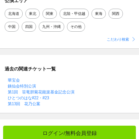
公演エリア
北海道
東北
関東
北陸・甲信越
東海
関西
中国
四国
九州・沖縄
その他
こだわり検索
過去の関連チケット一覧
華宝会
銕仙会特別公演
第1回 笹竜胆菊花能楽基金記念公演
ひとつのはな#22・#23
第13回 花乃公案
ログイン/無料会員登録