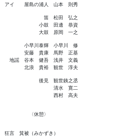
アイ 屋島の浦人 山本 則秀
笛 松田 弘之
小鼓 田邊 恭資
大鼓 原岡 一之
小早川泰輝 小早川 修
安藤 貴康 馬野 正基
地謡 谷本 健吾 浅井 文義
北浪 貴裕 観世 淳夫
後見 観世銕之丞
清水 寛二
西村 高夫
〈休憩〉
狂言 箕被（みかずき）