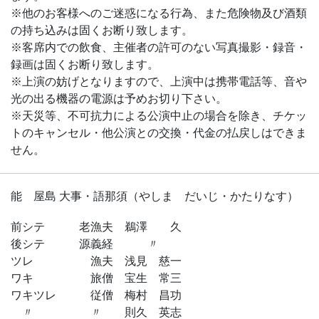
※他のお客様へのご迷惑になる行為、また危険物及び酒類
の持ち込みは固くお断り致します。
※客席内での飲食、主催者の許可のない写真撮影・録音・
録画は固くお断り致します。
※上演の妨げとなりますので、上演中は携帯電話等、音や
光の出る機器の電源は予めお切り下さい。
※天災等、不可抗力による公演中止の場合を除き、チケッ
トのキャンセル・他公演との交換・代金の払戻しはできま
せん。
能 屋島 大事・語那須（やしま だいじ・かたりなす）
前シテ 老漁夫 鵜澤 久
後シテ 源義経 〃
ツレ 漁夫 浅見 慈一
ワキ 旅僧 宝生 常三
ワキツレ 従僧 梅村 昌功
〃 〃 則久 英志