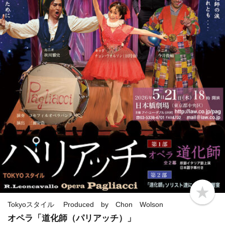
b
o
Tokyoスタイル Produced by Chon Wolson
o
オペラ「道化師（パリアッチ）」
k