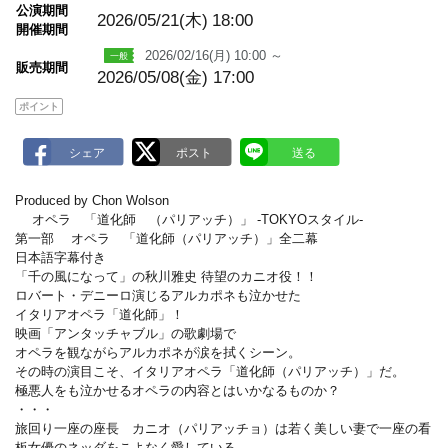
m
公演期間
a
2026/05/21(木)
18:00
開催期間
r
k
2026/02/16(月) 10:00 ～
販売期間
2026/05/08(金) 17:00
ポイント
Produced by Chon Wolson
オペラ 「道化師 （パリアッチ）」 -TOKYOスタイル-
第一部 オペラ 「道化師（パリアッチ）」全二幕
日本語字幕付き
「千の風になって」の秋川雅史 待望のカニオ役！！
ロバート・デニーロ演じるアルカポネも泣かせた
イタリアオペラ「道化師」！
映画「アンタッチャブル」の歌劇場で
オペラを観ながらアルカポネが涙を拭くシーン。
その時の演目こそ、イタリアオペラ「道化師（パリアッチ）」だ。
極悪人をも泣かせるオペラの内容とはいかなるものか？
・・・
旅回り一座の座長 カニオ（パリアッチョ）は若く美しい妻で一座の看
板女優のネッダをこよなく愛している。