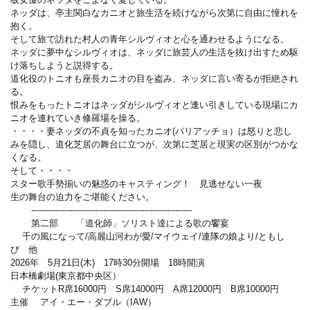
ネッダは、亭主関白なカニオと旅生活を続けながら次第に自由に憧れを
抱く。
そして旅で訪れた村人の青年シルヴィオと心を通わせるようになる。
ネッダに夢中なシルヴィオは、ネッダに旅芸人の生活を抜け出すため駆
け落ちしようと説得する。
道化役のトニオも座長カニオの目を盗み、ネッダに言い寄るが拒絶され
る。
恨みをもったトニオはネッダがシルヴィオと逢い引きしている現場にカ
ニオを連れていき修羅場を操る。
・・・・妻ネッダの不貞を知ったカニオ(パリアッチョ）は怒りと悲し
みを隠し、道化芝居の舞台に立つが、次第に芝居と現実の区別がつかな
くなる。
そして・・・・
スター歌手勢揃いの魅惑のキャスティング！ 見逃せない一夜
生の舞台の迫力をご堪能ください。
----------------------------------------------------------
第二部 「道化師」ソリスト達による歌の饗宴
千の風になって/高麗山河わが愛/マイウェイ/連隊の娘より/ともし
び 他
2026年 5月21日(木) 17時30分開場 18時開演
日本橋劇場(東京都中央区）
チケットR席16000円 S席14000円 A席12000円 B席10000円
主催 アイ・エー・ダブル（IAW）