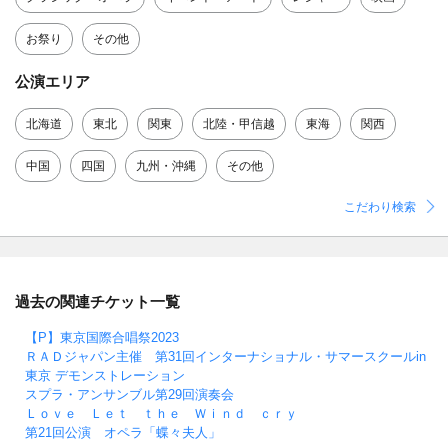
お祭り
その他
公演エリア
北海道
東北
関東
北陸・甲信越
東海
関西
中国
四国
九州・沖縄
その他
こだわり検索
過去の関連チケット一覧
【P】東京国際合唱祭2023
ＲＡＤジャパン主催 第31回インターナショナル・サマースクールin
東京 デモンストレーション
スプラ・アンサンブル第29回演奏会
Ｌｏｖｅ Ｌｅｔ ｔｈｅ Ｗｉｎｄ ｃｒｙ
第21回公演 オペラ「蝶々夫人」