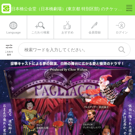
日本橋公会堂（日本橋劇場）(東京都 特別区部) のチケット情報
Language
こだわり検索
おすすめ
会員登録
ログイン
こだわり
条件