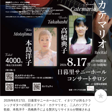
b
2026年8月17日、日暮里サニーホールにて、イタリアが誇るクラ
o
シックギターの巨匠エドアルド・カテマリオと、二人のソプラノ
o
k
歌姫、本島洋子・高橋典子による贅沢なリサイタルが開催されま