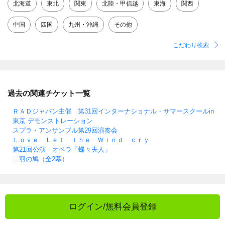
北海道
東北
関東
北陸・甲信越
東海
関西
中国
四国
九州・沖縄
その他
こだわり検索
過去の関連チケット一覧
ＲＡＤジャパン主催 第31回インターナショナル・サマースクールin
東京 デモンストレーション
スプラ・アンサンブル第29回演奏会
Ｌｏｖｅ Ｌｅｔ ｔｈｅ Ｗｉｎｄ ｃｒｙ
第21回公演 オペラ「蝶々夫人」
二羽の鳩（全2幕）
ログイン/無料会員登録