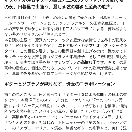
イタリアが誇るギターの巨匠と二人のプリマドンナが紡ぐ夏
の夜。日暮里で出逢う、麗しき弦の響きと至高の歌声。
2026年8月17日（月）の夜、心地よい響きで愛される「日暮里サニーホ
ール コンサートサロン」にて、クラシックギターの国際的巨匠と、日
本の声楽界で輝かしい活躍を続ける二人のソプラノによる、贅沢極まり
ない夢のリサイタルが開催されます。
本公演の主役は、驚異的なテクニックと豊かな叙情性で世界中の聴衆を
魅了し続けるイタリアの至宝、
エドアルド・カテマリオ（クラシックギ
ター）
。この巨匠を迎え、独自の世界観を創り上げるのは、艶やかでド
ラマティックな歌声を持つソプラノの
本島洋子
、そして透明感に満ちた
瑞々しい美声で聴き手を魅了するソプラノの
高橋典子
です。ギターの最
高峰の音色と、個性の異なる二人のプリマドンナの歌声が優美に溶け合
い、真夏の夜を爽やかでロマンティックな色彩に染め上げます。
ギターとソプラノが織りなす、珠玉のコラボレーション
前半の見どころは、何と言っても「ギター伴奏による歌曲」の極上の響
きです。 本島洋子とのステージでは、ファリャの「7つのスペイン民
謡」より『ムーア人の織物』『ホタ』『ナナ（子守歌）』を披露。情熱
的かつ哀愁を帯びたスペインの風を、卓越したアンサンブルで届けま
す。高橋典子とのステージでは、パーセルの『オイディプス王』より
「ひとときの音楽」をはじめ、ドビュッシーの「星の夜」、バッハ／グ
ノーの「アヴェ・マリア」を演奏。静謐なギターの爪弾きと、美しく澄