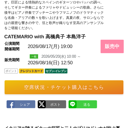
m
す。巨匠による情熱的なスペインのギターソロやバッハの調べ、
a
そしてギター伴奏によるファリャやドビュッシーの歌曲。さらに
r
後半はピアノ伴奏でプッチーニやラフマニノフのドラマティック
k
な名曲・アリアの数々を歌い上げます。真夏の夜、サロンならで
はの親密な響きの中で、弦と歌声が織りなす至高のアンサンブル
をご堪能ください。
CATEMARIO with 高橋典子 本島洋子
公演期間
2026/08/17(月)
19:00
販売中
開催期間
2026/05/20(水) 10:00 ～
販売期間
2026/08/16(日) 12:50
ポイント
クレジットカード
セブン‐イレブン
空席状況・チケット購入はこちら