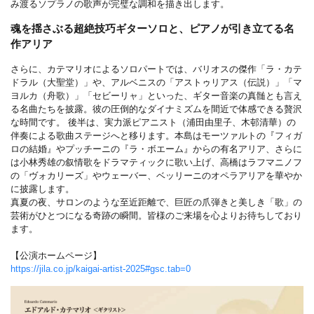
み渡るソプラノの歌声が完璧な調和を描き出します。
魂を揺さぶる超絶技巧ギターソロと、ピアノが引き立てる名
作アリア
さらに、カテマリオによるソロパートでは、バリオスの傑作「ラ・カテ
ドラル（大聖堂）」や、アルベニスの「アストゥリアス（伝説）」「マ
ヨルカ（舟歌）」「セビーリャ」といった、ギター音楽の真髄とも言え
る名曲たちを披露。彼の圧倒的なダイナミズムを間近で体感できる贅沢
な時間です。 後半は、実力派ピアニスト（浦田由里子、木邨清華）の
伴奏による歌曲ステージへと移ります。本島はモーツァルトの『フィガ
ロの結婚』やプッチーニの『ラ・ボエーム』からの有名アリア、さらに
は小林秀雄の叙情歌をドラマティックに歌い上げ、高橋はラフマニノフ
の「ヴォカリーズ」やウェーバー、ベッリーニのオペラアリアを華やか
に披露します。
真夏の夜、サロンのような至近距離で、巨匠の爪弾きと美しき「歌」の
芸術がひとつになる奇跡の瞬間。皆様のご来場を心よりお待ちしており
ます。
【公演ホームページ】
https://jila.co.jp/kaigai-artist-2025#gsc.tab=0