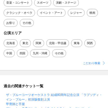
音楽・コンサート
スポーツ
演劇・ステージ
クラシック・オペラ
イベント・アート
レジャー
映画
お祭り
その他
公演エリア
北海道
東北
関東
北陸・甲信越
東海
関西
中国
四国
九州・沖縄
その他
こだわり検索
過去の関連チケット一覧
ザ・ブルーコーツオーケストラ 結成80周年記念公演 「ラプソディ・
イン・ブルー」初演版復刻上演
甲冑師と芋屋