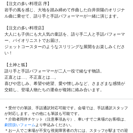
【注文の多い料理店 序】
岩手の風を感じ、大地を踏み締めて作曲した白井崇陽のオリジナ
ル曲に乗せて、語り手と手話パフォーマーが一緒に演じます。
【注文の多い料理店】
大人にも子供にも大人気の童話を、語り手二人と手話パフォーマ
ー、バイオリニストでお届け。
ジェットコースターのようなスリリングな展開をお楽しみくださ
い！
【土神と狐】
語り手と手話パフォーマーが二人一役で綾なす物語。
正直とは…、不正直とは…。
喜びや悲しみ、希望や絶望、愛や憎しみなど、さまざまな感情が
交錯し、登場人物たちの運命が複雑に絡み合います。
＊受付での筆談、手話通訳対応可能です。会場では、手話通訳スタッフ
が対応します。その他にも筆談も可能です。
＊介助者同伴チケット（注意事項あり）、車いすでご来場のお客様は、
劇団扱いフォーム
より申込みください。
＊お一人でご来場が不安な視覚障害者の方には、スタッフが駅までの迎