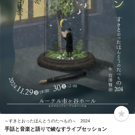
b
o
～すきとおったほんとうのたべもの～ 2024
o
手話と音楽と語りで綾なすライブセッション
k
m