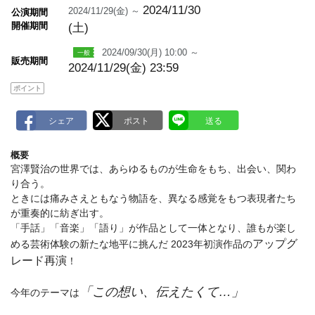
a
2024/11/30
2024/11/29(金) ～
公演期間
r
開催期間
(土)
k
2024/09/30(月) 10:00 ～
販売期間
2024/11/29(金) 23:59
ポイント
概要
宮澤賢治の世界では、あらゆるものが生命をもち、出会い、関わ
り合う。
ときには痛みさえともなう物語を、異なる感覚をもつ表現者たち
が重奏的に紡ぎ出す。
「手話」「音楽」「語り」が作品として一体となり、誰もが楽し
アップグ
める芸術体験の新たな地平に挑んだ 2023年初演作品の
レード再演
！
「この想い、伝えたくて…」
今年のテーマは