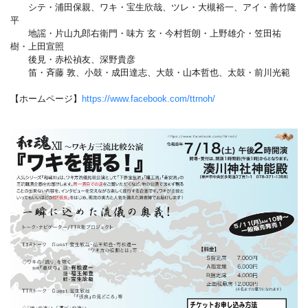
シテ・浦田保親、ワキ・宝生欣哉、ツレ・大槻裕一、アイ・善竹隆
平
地謡・片山九郎右衛門・味方 玄・今村哲朗・上野雄介・笠田祐
樹・上田宣照
後見・赤松禎友、深野貴彦
笛・斉藤 敦、小鼓・成田達志、大鼓・山本哲也、太鼓・前川光範
【ホームページ】
https://www.facebook.com/ttrnoh/