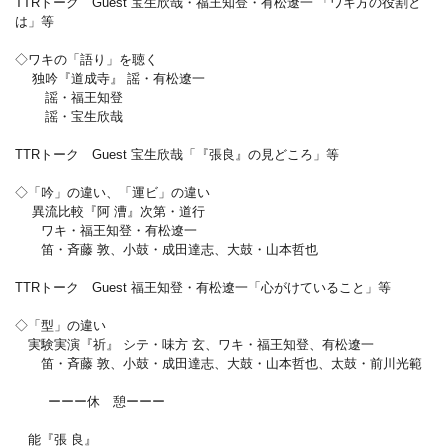
TTRトーク Guest 宝生欣哉・福王知登・有松遼一 「ワキ方の役割と
は」等
◇ワキの「語り」を聴く
独吟『道成寺』 謡・有松遼一
謡・福王知登
謡・宝生欣哉
TTRトーク Guest 宝生欣哉「『張良』の見どころ」等
◇「吟」の違い、「運ビ」の違い
異流比較『阿 漕』次第・道行
ワキ・福王知登・有松遼一
笛・斉藤 敦、小鼓・成田達志、大鼓・山本哲也
TTRトーク Guest 福王知登・有松遼一「心がけていること」等
◇「型」の違い
実験実演『祈』 シテ・味方 玄、ワキ・福王知登、有松遼一
笛・斉藤 敦、小鼓・成田達志、大鼓・山本哲也、太鼓・前川光範
ーーー休 憩ーーー
能『張 良』