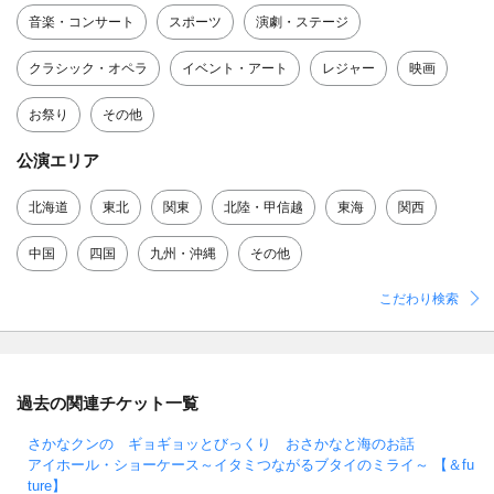
音楽・コンサート
スポーツ
演劇・ステージ
クラシック・オペラ
イベント・アート
レジャー
映画
お祭り
その他
公演エリア
北海道
東北
関東
北陸・甲信越
東海
関西
中国
四国
九州・沖縄
その他
こだわり検索
過去の関連チケット一覧
さかなクンの ギョギョッとびっくり おさかなと海のお話
アイホール・ショーケース～イタミつながるブタイのミライ～ 【＆fu
ture】