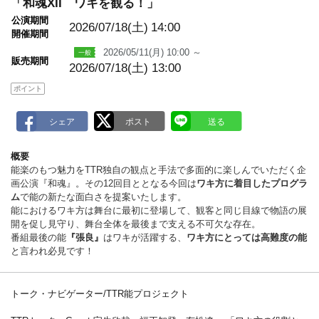
「和魂XII ワキを観る！」
a
r
公演期間
2026/07/18(土)
14:00
k
開催期間
2026/05/11(月) 10:00 ～
販売期間
2026/07/18(土) 13:00
ポイント
概要
能楽のもつ魅力をTTR独自の観点と手法で多面的に楽しんでいただく企
画公演『和魂』。その12回目ととなる今回は
ワキ方に着目したプログラ
ム
で能の新たな面白さを提案いたします。
能におけるワキ方は舞台に最初に登場して、観客と同じ目線で物語の展
開を促し見守り、舞台全体を最後まで支える不可欠な存在。
番組最後の能
『張良』
はワキが活躍する、
ワキ方にとっては高難度の能
と言われ必見です！
トーク・ナビゲーター/TTR能プロジェクト