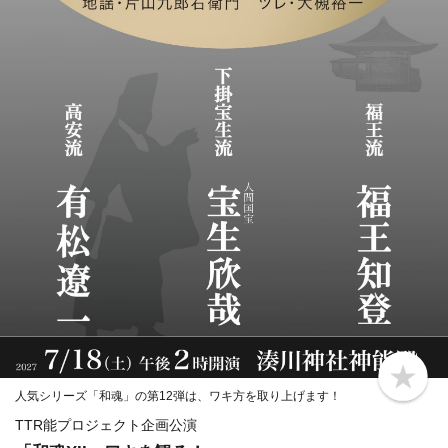
b
人気シリーズ「和魂」の第12弾は、ワキ方を取り上げます！
o
o
TTR能プロジェクト企画公演
k
m