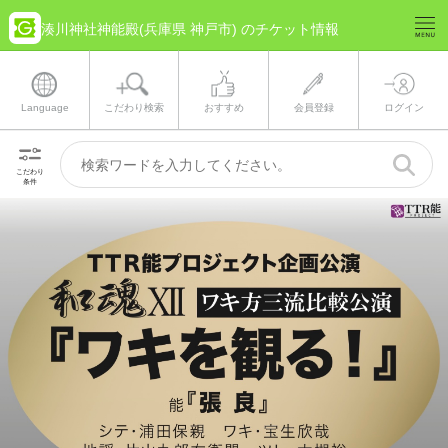
湊川神社神能殿(兵庫県 神戸市) のチケット情報
Language
こだわり検索
おすすめ
会員登録
ログイン
こだわり
条件