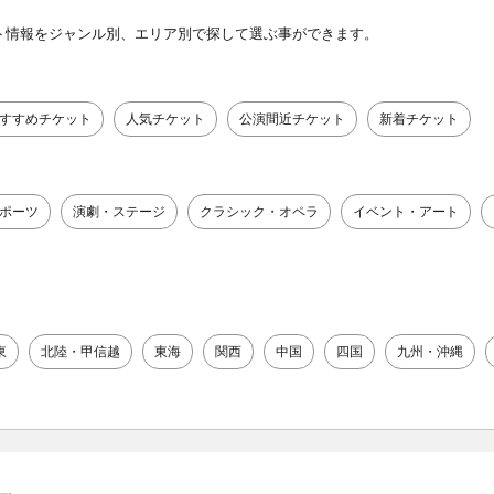
ト情報をジャンル別、エリア別で探して選ぶ事ができます。
すすめチケット
人気チケット
公演間近チケット
新着チケット
ポーツ
演劇・ステージ
クラシック・オペラ
イベント・アート
東
北陸・甲信越
東海
関西
中国
四国
九州・沖縄