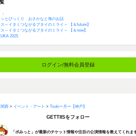
覧
！」
ョッとびっくり おさかなと海のお話
～イタミつながるブタイのミライ～ 【＆future】
ス～イタミつながるブタイのミライ～ 【＆now】
UKA 2025
ログイン/無料会員登録
>
関西
>
イベント・アート
>
Tsukiー月ー【神戸】
GETTIISをフォロー
「ポみっと」が最新のチケット情報や注目の公演情報を教えてくれま