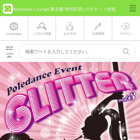
Aisotpope Lounge(東京都 特別区部) のチケット情報
Language
こだわり検索
おすすめ
会員登録
ログイン
こだわり
条件