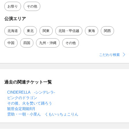
お祭り
その他
公演エリア
北海道
東北
関東
北陸・甲信越
東海
関西
中国
四国
九州・沖縄
その他
こだわり検索
過去の関連チケット一覧
CINDERELLA -シンデレラ-
ピンクのドラゴン
その後、火を焚いて踊ろう
観世会定期能8月
雲助・一朝・小里ん くもいっちょこりん