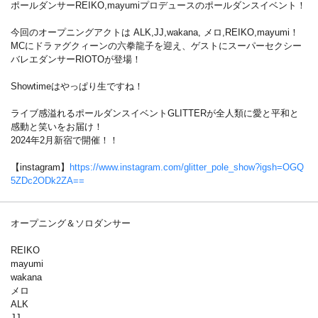
ポールダンサーREIKO,mayumiプロデュースのポールダンスイベント！
今回のオープニングアクトは ALK,JJ,wakana, メロ,REIKO,mayumi！
MCにドラァグクィーンの六拳龍子を迎え、ゲストにスーパーセクシー
バレエダンサーRIOTOが登場！
Showtimeはやっぱり生ですね！
ライブ感溢れるポールダンスイベントGLITTERが全人類に愛と平和と
感動と笑いをお届け！
2024年2月新宿で開催！！
【instagram】
https://www.instagram.com/glitter_pole_show?igsh=OGQ
5ZDc2ODk2ZA==
オープニング＆ソロダンサー
REIKO
mayumi
wakana
メロ
ALK
JJ