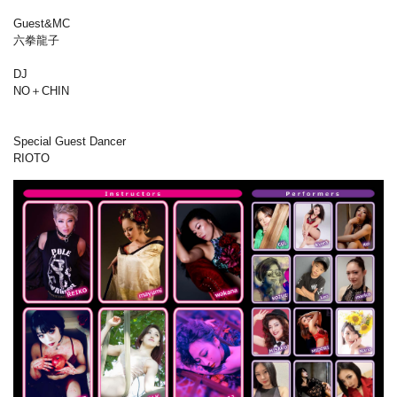
Guest&MC
六拳龍子
DJ
NO＋CHIN
Special Guest Dancer
RIOTO