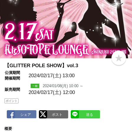
b
o
【GLITTER POLE SHOW】vol.3
o
公演期間
k
2024/02/17(土)
13:00
m
開催期間
a
2024/01/08(月) 10:00 ～
r
販売期間
k
2024/02/17(土) 12:00
ポイント
概要