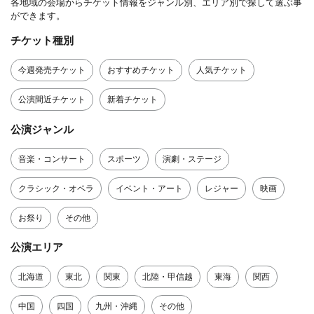
各地域の会場からチケット情報をジャンル別、エリア別で探して選ぶ事
ができます。
チケット種別
今週発売チケット
おすすめチケット
人気チケット
公演間近チケット
新着チケット
公演ジャンル
音楽・コンサート
スポーツ
演劇・ステージ
クラシック・オペラ
イベント・アート
レジャー
映画
お祭り
その他
公演エリア
北海道
東北
関東
北陸・甲信越
東海
関西
中国
四国
九州・沖縄
その他