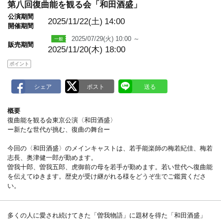
m
第八回復曲能を観る会「和田酒盛」
a
r
公演期間
2025/11/22(土)
14:00
k
開催期間
2025/07/29(火) 10:00 ～
販売期間
2025/11/20(木) 18:00
ポイント
概要
復曲能を観る会東京公演〈和田酒盛〉
ー新たな世代が挑む、復曲の舞台ー
今回の〈和田酒盛〉のメインキャストは、若手能楽師の梅若紀佳、梅若
志長、奥津健一郎が勤めます。
曽我十郎、曽我五郎、虎御前の母を若手が勤めます。若い世代へ復曲能
を伝えてゆきます。歴史が受け継がれる様をどうぞ生でご鑑賞くださ
い。
多くの人に愛され続けてきた「曽我物語」に題材を得た「和田酒盛」