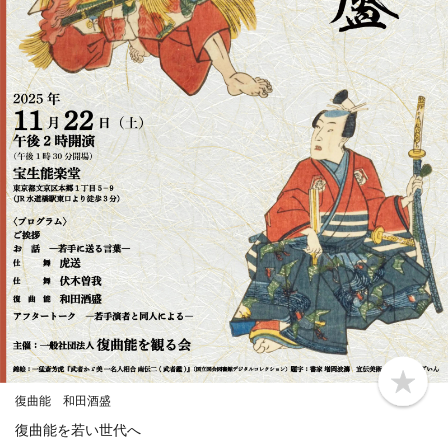
b
復曲能 和田酒盛
o
o
復曲能を若い世代へ
k