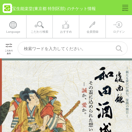
宝生能楽堂(東京都 特別区部) のチケット情報
Language
こだわり検索
おすすめ
会員登録
ログイン
こだわり
条件