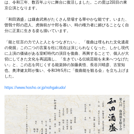
は、令和三年、数百年ぶりに舞台に復活しました。この度は2回目の東
京公演となります。
「和田酒盛」は鎌倉武将がたくさん登場する華やかな能です。いまた、
曽我十郎の恋人、虎御前が十郎を慕い、時の権力者に媚びることなく自
分に正直に生きる姿も描いています。
「能と狂言の力で人と人とをつなぎたい」、「復曲は埋もれた文化遺産
の発掘」この二つの言葉を柱に現在は演じられなくなった、しかし現代
に上演の価値がある室町時代の演目を復曲、再興することで、個人が大
切にしてきた文化を再認識し、「生きている伝統芸能を未来へつなげた
い」と、この志を同じくする能楽師の加藤眞悟、長谷川晴彦、古室知
也、奥津健太郎が集い、令和3年5月に「復曲能を観る会」を立ち上げま
した。
https://www.hosho.or.jp/nohgakudo/