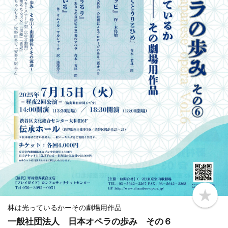
b
o
林は光っているかーその劇場用作品
o
一般社団法人 日本オペラの歩み その６
k