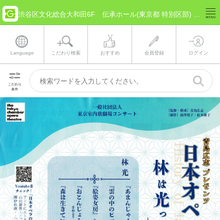
渋谷区文化総合大和田6F 伝承ホール(東京都 特別区部) のチケット情報
Language
こだわり検索
おすすめ
会員登録
ログイン
こだわり
条件