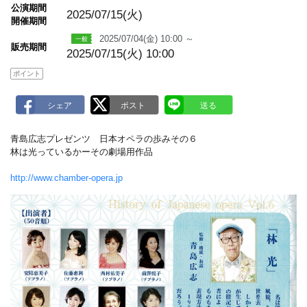
m
公演期間
a
2025/07/15(火)
開催期間
r
k
2025/07/04(金) 10:00 ～
販売期間
2025/07/15(火) 10:00
ポイント
青島広志プレゼンツ 日本オペラの歩みその６
林は光っているかーその劇場用作品
http://www.chamber-opera.jp