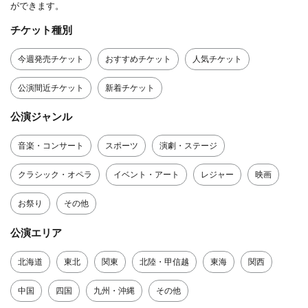
ができます。
チケット種別
今週発売チケット
おすすめチケット
人気チケット
公演間近チケット
新着チケット
公演ジャンル
音楽・コンサート
スポーツ
演劇・ステージ
クラシック・オペラ
イベント・アート
レジャー
映画
お祭り
その他
公演エリア
北海道
東北
関東
北陸・甲信越
東海
関西
中国
四国
九州・沖縄
その他