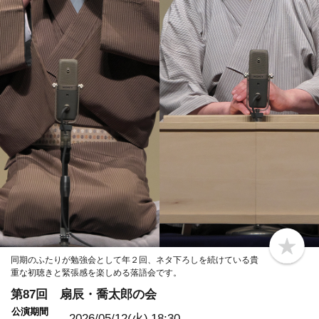
b
同期のふたりが勉強会として年２回、ネタ下ろしを続けている貴
o
重な初聴きと緊張感を楽しめる落語会です。
o
k
第87回 扇辰・喬太郎の会
m
a
公演期間
r
2026/05/12(火)
18:30