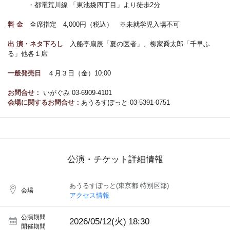
・都電荒川線 「東池袋四丁目」より徒歩2分
料 金
全席指定 4,000円（税込） ※未就学児入場不可
出 演・ネタ下ろし
入船亭扇辰「夏の医者」、柳家喬太郎「千早ふ
る」他各１席
一般発売日
４月３日（金）10:00
お問合せ：
いがぐみ 03-6909-4101
会場に関するお問合せ：
あうるすぽっと 03-5391-0751
公演・チケット詳細情報
あうるすぽっと(東京都 特別区部)
会場
アクセス情報
公演期間
2026/05/12(火)
18:30
開催期間