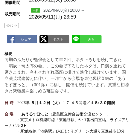
開催期間
k
2026/04/03(金) 10:00 ～
販売期間
2026/05/11(月) 23:59
ポイント
概要
同期のふたりが勉強会として年２回、ネタ下ろしを続けてきた
「扇辰・喬太郎の会」。この会で下ろしたネタは、口演を重ねて
磨きこまれ、今もそれぞれ高座に掛けて進化し続けています。国
立演芸場建替えに伴い、一昨年から会場を東池袋駅直結の「あう
るすぽっと」（301席）に移し、開催を続けています。貴重な初聴
きと緊張感を楽しめる落語会です。
日 時
2026年
５月１２日（火）
１７:４５開場／
１８:３０開演
会 場
あうるすぽっと
（豊島区立舞台芸術交流センター）
・東京メトロ有楽町線「東池袋駅」6・7番出口直結、ライズアリ
ーナビル２F
・JR他各線「池袋駅」(東口)よりグリーン大通り直進徒歩10分