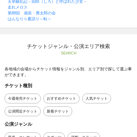
天草騒乱記－四郎（しろ）と呼ばれた少女－
走れメロス
第88回 扇辰・喬太郎の会
はんなり☆夏語り～転～
チケットジャンル・公演エリア検索
SEARCH
各地域の会場からチケット情報をジャンル別、エリア別で探して選ぶ事
ができます。
チケット種別
今週発売チケット
おすすめチケット
人気チケット
公演間近チケット
新着チケット
公演ジャンル