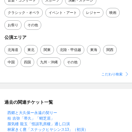
音楽・コンサート
スポーツ
演劇・ステージ
クラシック・オペラ
イベント・アート
レジャー
映画
お祭り
その他
公演エリア
北海道
東北
関東
北陸・甲信越
東海
関西
中国
四国
九州・沖縄
その他
こだわり検索
過去の関連チケット一覧
西郷と大久保ー永遠の契りー
桂 吉弥「帯久」「蛸芝居」
蜃気楼 龍玉「怪談乳房榎」通し口演
林家きく麿「スナックヒヤシンス13」（初演）