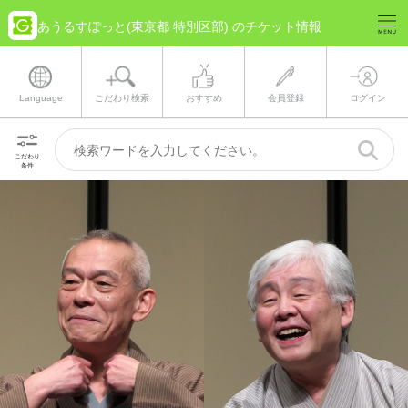
あうるすぽっと(東京都 特別区部) のチケット情報
Language
こだわり検索
おすすめ
会員登録
ログイン
こだわり
条件