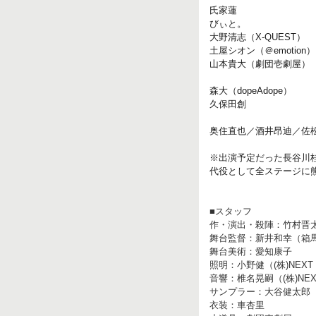
氏家蓮
びぃと。
大野清志（X-QUEST）
土屋シオン（＠emotion）
山本貴大（劇団壱劇屋）
森大（dopeAdope）
久保田創
奥住直也／酒井昂迪／佐
※出演予定だった長谷川
代役として全ステージに熊野ふ
■スタッフ
作・演出・殺陣：竹村晋
舞台監督：新井和幸（箱馬
舞台美術：愛知康子
照明：小野健（(株)NEXT li
音響：椎名晃嗣（(株)NEXT l
サンプラー：大谷健太郎（S.H.
衣装：車杏里