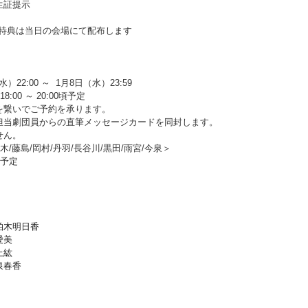
生証提示
品特典は当日の会場にて配布します
）22:00 ～ 1月8日（水）23:59
:00 ～ 20:00頃予定
を繋いでご予約を承ります。
担当劇団員からの直筆メッセージカードを同封します。
せん。
木/藤島/岡村/丹羽/長谷川/黒田/雨宮/今泉＞
）予定
柏木明日香
愛美
上紘
泉春香