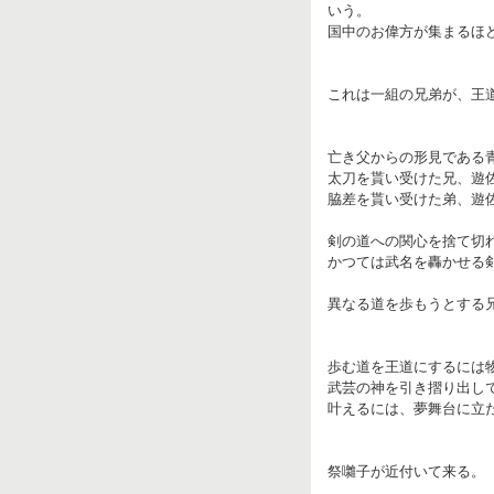
いう。
国中のお偉方が集まるほ
これは一組の兄弟が、王
亡き父からの形見である
太刀を貰い受けた兄、遊佐
脇差を貰い受けた弟、遊佐
剣の道への関心を捨て切
かつては武名を轟かせる
異なる道を歩もうとする
歩む道を王道にするには
武芸の神を引き摺り出し
叶えるには、夢舞台に立
祭囃子が近付いて来る。