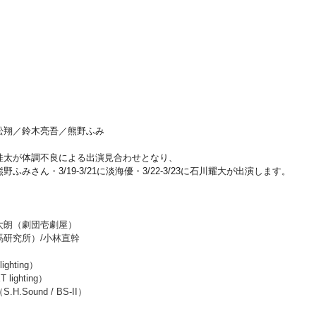
松翔／鈴木亮吾／熊野ふみ
桂太が体調不良による出演見合わせとなり、
みさん・3/19-3/21に淡海優・3/22-3/23に石川耀大が出演します。
太朗（劇団壱劇屋）
研究所）/小林直幹
ghting）
ighting）
Sound / BS-II）