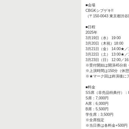
■会場
CBGKシブゲキ!!
（〒150-0043 東京都
■日程
2025年
3月19日（水） 19:00
3月20日（木祝）18:00
3月21日（金） 14:00★／1
3月22日（土） 13:00★／1
3月23日（日） 12:00／16:
※受付開始は開演45分前
※上演時間は150分（休
※★マーク回は終演後に
■料金
SS席（非売品特典付）：8,
S席：7,000円
A席：6,000円
B席：5,500円
学生席：3,500円
※全席指定
※当日券は各料金+500円