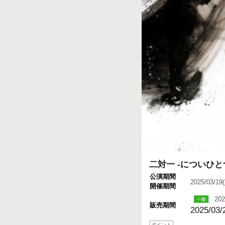
二対一 -についひと
公演期間
2025/03/1
開催期間
202
販売期間
2025/03/
ポイント