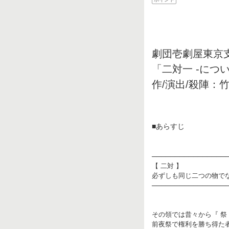
劇団壱劇屋東京
「二対一 -につ
作/演出/殺陣：
■あらすじ
────────────────
【 二対 】
必ずしも同じ二つの物で
────────────────
その領では昔々から『 祭
前夜祭で権利を勝ち得た