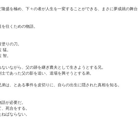
ど隆盛を極め、下々の者が人生を一変することができる、まさに夢成就の舞台
道を往くための物語。
青塗りの刀。
 猛。
 智。
れないながら、父の跡を継ぎ農夫として生きようとする兄。
剣士であった父の影を追い、道場を興そうとする弟。
兄弟は、とある事件を皮切りに、自らの出生に隠された真相を知る。
物語が必要だ。
て、死合をする。
たねばならない。