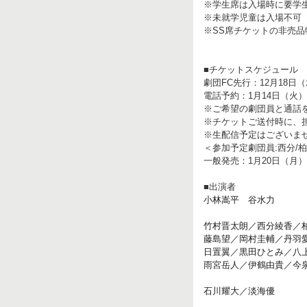
※学生席は入場時に要学
※未就学児童は入場不可
※SS席チケットの非売
■チケットスケジュール
劇団FC先行：12月18日（水
電話予約：1月14日（火）18
※ご希望の劇団員と通話
※チケットご送付時に、
※生配信予定はございま
＜参加予定劇団員:西分/柏
一般発売：1月20日（月
■出演者
小林嵩平 谷水力
竹村晋太朗／西分綾香／
藤島望／岡村圭輔／丹羽
日置翼／黒田ひとみ／八
雨宮岳人／伊鶴由貴／今
石川耀大／淡海優