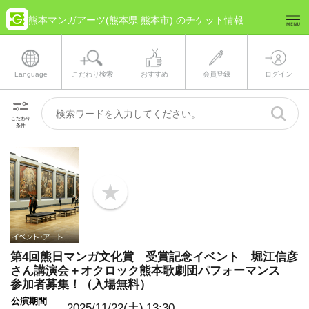
熊本マンガアーツ(熊本県 熊本市) のチケット情報
Language
こだわり検索
おすすめ
会員登録
ログイン
こだわり
条件
b
o
o
k
m
a
第4回熊日マンガ文化賞 受賞記念イベント 堀江信彦
r
さん講演会＋オクロック熊本歌劇団パフォーマンス
k
参加者募集！（入場無料）
公演期間
2025/11/22(土)
13:30