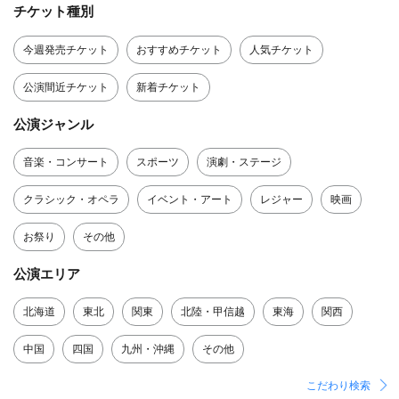
チケット種別
今週発売チケット
おすすめチケット
人気チケット
公演間近チケット
新着チケット
公演ジャンル
音楽・コンサート
スポーツ
演劇・ステージ
クラシック・オペラ
イベント・アート
レジャー
映画
お祭り
その他
公演エリア
北海道
東北
関東
北陸・甲信越
東海
関西
中国
四国
九州・沖縄
その他
こだわり検索