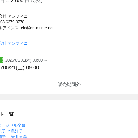
2,000
円 ～
円（税込)
会社 アンフィニ
 03-6379-9770
アドレス: cla@art-music.net
会社 アンフィニ
2025/05/01(木) 00:00 ～
5/06/21(土) 09:00
販売期間外
ト一覧
ス ジゼル全幕
高橋典子 本島洋子
 近藤朋子 岩井奈美