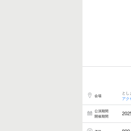
とし
会場
アク
公演期間
202
開催期間