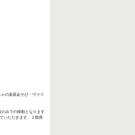
r
k
ちゃの楽器あそび・ヴァイ
段のみでの移動となります
ていただきます。２階席