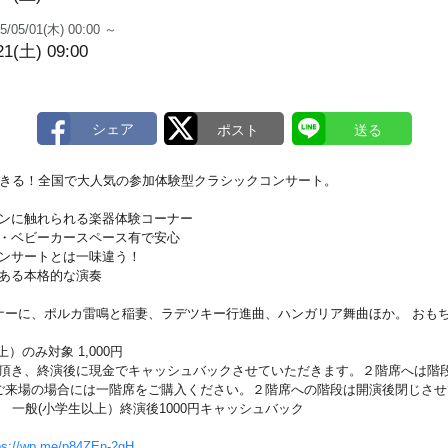
5/05/01(木) 00:00 ～
21(土) 09:00
できる！全国で大人気の参加体験型クラシックコンサート。
イオリンに触れられる楽器体験コーナー
・授乳・ベビーカースペース有で安心
向けコンサートとは一味違う！
迫力ある本格的な演奏
ナーに、ポルカ雷鳴と稲妻、ラデツキー行進曲、ハンガリア舞曲ほか。 おも
）のみ対象 1,000円
購入頂き、終演後に現金でキャッシュバックさせていただきます。２階席へは階
ご来場の場合には一階席をご購入ください。２階席への階段は開演後閉じさせ
20開演 一般(小学生以上）終演後1000円キャッシュバック
ps://wp.me/p84ZEn-2gH