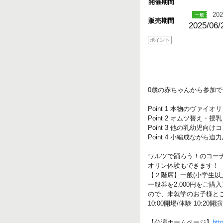
開催期間
202
販売期間
2025/06/
ポイント
0歳の赤ちゃんから参加
Point 1 本物のヴァ
Point 2 オムツ替え
Point 3 他の乳幼児
Point 4 小編成ながら
ワルツで踊ろう！のコー
オリン体験もできます！
【２階席】一般(小学生以上
一般券を2,000円をご
ので、未就学のお子様と
10:00開場/体験 10:
【公演ホームページ】
htt