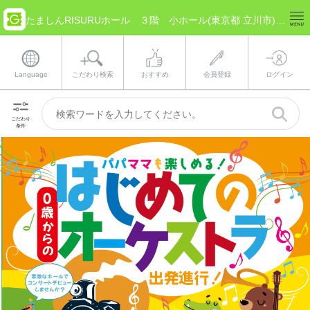
たましんRISURUホール ３階 小ホール(東京都 立川市) のチケット情報
Language
こだわり検索
おすすめ
会員登録
ログイン
こだわり
条件