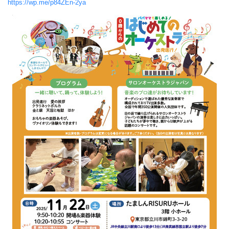
https://wp.me/p84ZEn-2ya