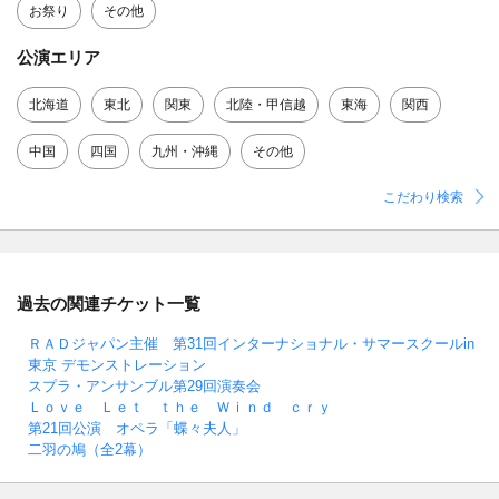
お祭り
その他
公演エリア
北海道
東北
関東
北陸・甲信越
東海
関西
中国
四国
九州・沖縄
その他
こだわり検索
過去の関連チケット一覧
ＲＡＤジャパン主催 第31回インターナショナル・サマースクールin
東京 デモンストレーション
スプラ・アンサンブル第29回演奏会
Ｌｏｖｅ Ｌｅｔ ｔｈｅ Ｗｉｎｄ ｃｒｙ
第21回公演 オペラ「蝶々夫人」
二羽の鳩（全2幕）