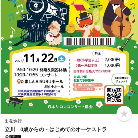
b
o
出発進行！
o
立川 0歳からの・はじめてのオーケストラ
k
m
公演期間