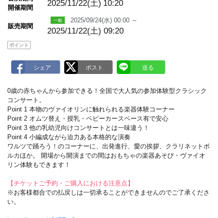
a
2025/11/22(土)
10:20
開催期間
r
k
2025/09/24(水) 00:00 ～
販売期間
2025/11/22(土) 09:20
ポイント
0歳の赤ちゃんから参加できる！全国で大人気の参加体験型クラシック
コンサート。
Point 1 本物のヴァイオリンに触れられる楽器体験コーナー
Point 2 オムツ替え・授乳・ベビーカースペース有で安心
Point 3 他の乳幼児向けコンサートとは一味違う！
Point 4 小編成ながら迫力ある本格的な演奏
ワルツで踊ろう！のコーナーに、出発進行、愛の挨拶、クラリネットポ
ルカほか。 開場から開演までの間はおもちゃの楽器あそび・ヴァイオ
リン体験もできます！
【チケットご予約・ご購入における注意点】
※お客様都合での払戻しは一切承ることができませんのでご了承くださ
い。