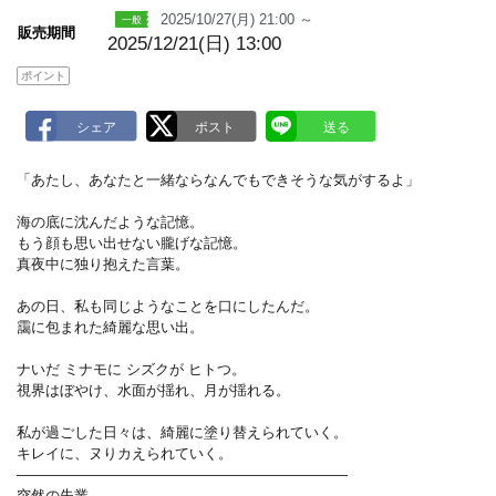
k
2025/10/27(月) 21:00 ～
販売期間
2025/12/21(日) 13:00
ポイント
「あたし、あなたと一緒ならなんでもできそうな気がするよ」
海の底に沈んだような記憶。
もう顔も思い出せない朧げな記憶。
真夜中に独り抱えた言葉。
あの日、私も同じようなことを口にしたんだ。
靄に包まれた綺麗な思い出。
ナいだ ミナモに シズクが ヒトつ。
視界はぼやけ、水面が揺れ、月が揺れる。
私が過ごした日々は、綺麗に塗り替えられていく。
キレイに、ヌりカえられていく。
―――――――――――――――――――――――
突然の失業。