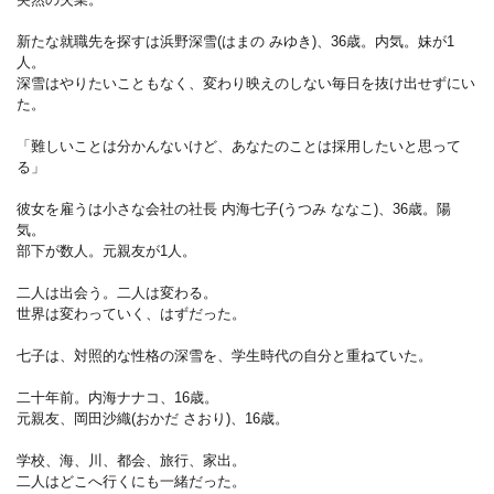
新たな就職先を探すは浜野深雪(はまの みゆき)、36歳。内気。妹が1
人。
深雪はやりたいこともなく、変わり映えのしない毎日を抜け出せずにい
た。
「難しいことは分かんないけど、あなたのことは採用したいと思って
る」
彼女を雇うは小さな会社の社長 内海七子(うつみ ななこ)、36歳。陽
気。
部下が数人。元親友が1人。
二人は出会う。二人は変わる。
世界は変わっていく、はずだった。
七子は、対照的な性格の深雪を、学生時代の自分と重ねていた。
二十年前。内海ナナコ、16歳。
元親友、岡田沙織(おかだ さおり)、16歳。
学校、海、川、都会、旅行、家出。
二人はどこへ行くにも一緒だった。