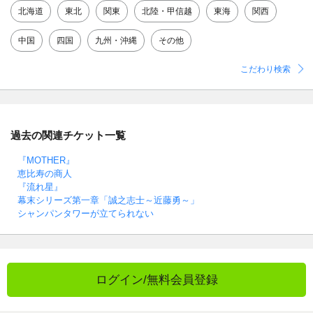
北海道
東北
関東
北陸・甲信越
東海
関西
中国
四国
九州・沖縄
その他
こだわり検索
過去の関連チケット一覧
『MOTHER』
恵比寿の商人
『流れ星』
幕末シリーズ第一章「誠之志士～近藤勇～」
シャンパンタワーが立てられない
ログイン/無料会員登録