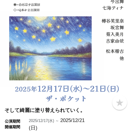
b
o
そして綺麗に塗り替えられていく。
o
k
2025/12/21
2025/12/17(水) ～
公演期間
m
開催期間
(日)
a
r