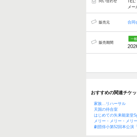
問い合わせ
TEL:
メールア
合同会
販売元
販売期間
202
おすすめの関連チケッ
家族…リハーサル
天国の待合室
はじめての矢来能楽堂Spe
メリー・メリー・メリ
劇団俳小第52回本公演