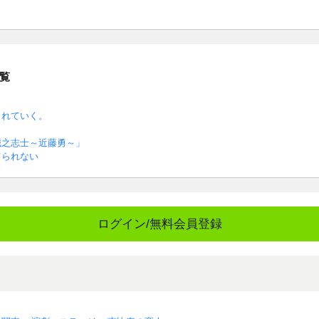
覧
られていく。
誠之志士～近藤勇～」
てられない
ログイン/無料会員登録