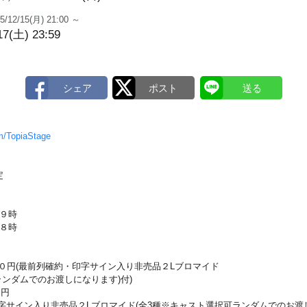
5/12/15(月) 21:00 ～
17(土) 23:59
om/TopiaStage
定
９時
８時
０円(最前列確約・印字サイン入り非売品２Lブロマイド
ランダムでのお渡しになります)付)
０円
字サイン入り非売品２Lブロマイド(全3種※キャスト選択可ランダムでのお渡