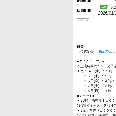
開催期間
202
販売期間
2026/01/
ポイント
概要
【公式SNS】
https://x.c
■タイムテーブル■
※上演時間約１１０分予
１月 １４日(水) １９時
１５日(木) １９時
１６日(金) １４時/１
１７日(土) １３時/１
１８日(日) １４時
■チケット■
・SS席：前売り１１００
(全3種※キャスト選択可
・S席：前売り１０００
(２または３列目確約・印