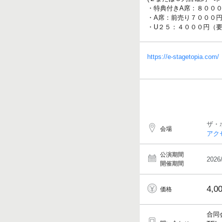
・特典付きA席：８０００
・A席：前売り７０００
・U２５：４０００円（
https://e-stagetopia.com/
ザ・
会場
アク
公演期間
2026
開催期間
4,0
価格
合同会